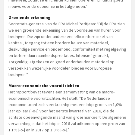
materieel, zodat ze efficiënter kunnen opereren. En dat is goed
nieuws voor de economie in het algemeen.”
Groeiende erkenning
Secretaris-generaal van de ERA Michel Petitjean: “Bij de ERA zien
we een groeiende erkenning van de voordelen van huren voor
bedrijven. Die zijn onder andere een efficiëntere inzet van
kapitaal, toegang tot een bredere keuze van materieel,
deskundige service en onderhoud, conformiteit met regelgeving
en betere duurzaamheidsprestaties. Intensief gebruikt,
zorgvuldig uitgekozen en goed onderhouden materieel op
verzoek kan wezenlijke voordelen bieden voor Europese
bedrijven.”
Macro-economische vooruitzichten
Het rapport bevat tevens een samenvatting van de macro-
economische vooruitzichten. Het stelt: “De Nederlandse
economie toont zich veerkrachtig met een bbp-groei van 1,0%
jaar op jaar (j-o-j) voor het eerste kwartaal van 2016, die de
achtste opeenvolgende maand van groei markeert. De algemene
verwachting is dat het bbp in 2016 zal uitkomen op een groei van
1.1% j-o-j en in 2017 op 1,3% j-o-j.”