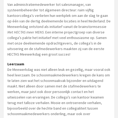
Van administratiemedewerker tot salesmanager, van
systeembeheerder tot algemeen directeur: ruim vijftig
kantoorcollega’s verlieten hun werkplek om aan de slag te gaan
op één van de dertig deelnemende locaties in heel Nederland. De
Meewerkdag ontstond als initiatief vanuit de brainstormsessie
Met HECTAS meer MENS
. Een interne projectgroep van diverse
collega’s pakte het initiatief met veel enthousiasme op. Samen
met onze deelnemende opdrachtgevers, de collega’s in de
uitvoering en de stafmedewerkers maakten zij van de eerste
HECTAS Meewerkdag een groot succes!
Leerzaam
De Meewerkdag was niet alleen leuk en gezellig, maar vooral ook
heel leerzaam. De schoonmaakmedewerkers kregen de kans om
te laten zien wat het schoonmaakvak bijzonder en uitdagend
maakt. Niet alleen door samen met de stafmedewerkers te
werken, maar juist ook door persoonlijk contact en het
uitwisselen van ervaringen. De collega’s van kantoor kwamen
terug met talloze verhalen. Mooie en ontroerende verhalen,
bijvoorbeeld over de hechte band en collegialiteit tussen
schoonmaakmedewerkers onderling, maar ook over