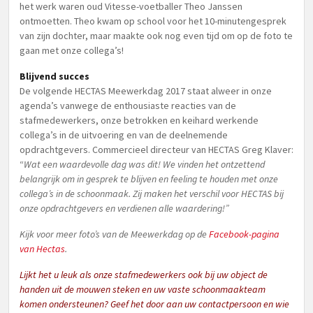
het werk waren oud Vitesse-voetballer Theo Janssen
ontmoetten. Theo kwam op school voor het 10-minutengesprek
van zijn dochter, maar maakte ook nog even tijd om op de foto te
gaan met onze collega’s!
B
lijvend succes
De volgende HECTAS Meewerkdag 2017 staat alweer in onze
agenda’s vanwege de enthousiaste reacties van de
stafmedewerkers, onze betrokken en keihard werkende
collega’s in de uitvoering en van de deelnemende
opdrachtgevers. Commercieel directeur van HECTAS Greg Klaver:
“
Wat een waardevolle dag was dit! W
e
vinden het ontzettend
belangrijk om in gesprek te blijven en feeling te houden met onze
collega’s in de schoonmaak. Zij maken het verschil voor HECTAS bij
onze opdrachtgevers en verdienen alle waardering!”
Kijk voor meer foto’s van de Meewerkdag op de
Facebook-pagina
van Hectas
.
Lijkt het u leuk als onze
staf
medewerkers ook bij uw object de
handen uit de mouwen steken en uw vaste schoonmaakteam
komen ondersteunen? Geef het door aan uw contactpersoon en wie