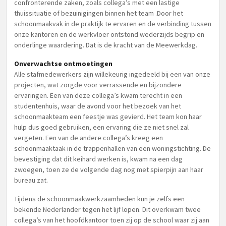
confronterende zaken, zoals collega’s met een lastige
thuissituatie of bezuinigingen binnen het team .Door het
schoonmaakvak in de praktijk te ervaren en de verbinding tussen
onze kantoren en de werkvloer ontstond wederzijds begrip en
onderlinge waardering. Dat is de kracht van de Meewerkdag.
Onverwachtse ontmoetingen
Alle stafmedewerkers zijn willekeurig ingedeeld bij een van onze
projecten, wat zorgde voor verrassende en bijzondere
ervaringen. Een van deze collega’s kwam terecht in een
studentenhuis, waar de avond voor het bezoek van het
schoonmaakteam een feestje was gevierd. Het team kon haar
hulp dus goed gebruiken, een ervaring die ze niet snel zal
vergeten. Een van de andere collega’s kreeg een
schoonmaaktaak in de trappenhallen van een woningstichting. De
bevestiging dat dit keihard werken is, kwam na een dag
zwoegen, toen ze de volgende dag nog met spierpijn aan haar
bureau zat.
Tijdens de schoonmaakwerkzaamheden kun je zelfs een
bekende Nederlander tegen het lijf lopen. Dit overkwam twee
collega’s van het hoofdkantoor toen zij op de school waar zij aan