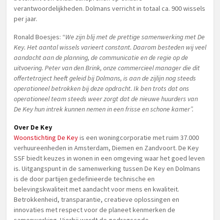
verantwoordelijkheden. Dolmans verricht in totaal ca. 900 wissels
per jaar.
Ronald Boesjes: “
We zijn blij met de prettige samenwerking met De
Key. Het aantal wissels varieert constant. Daarom besteden wij veel
aandacht aan de planning, de communicatie en de regie op de
uitvoering. Peter van den Brink, onze commercieel manager die dit
offertetraject heeft geleid bij Dolmans, is aan de zijlijn nog steeds
operationeel betrokken bij deze opdracht. Ik ben trots dat ons
operationeel team steeds weer zorgt dat de nieuwe huurders van
De Key hun intrek kunnen nemen in een frisse en schone kamer”.
Over De Key
Woonstichting De Key
is een woningcorporatie met ruim 37.000
verhuureenheden in Amsterdam, Diemen en Zandvoort. De Key
SSF biedt keuzes in wonen in een omgeving waar het goed leven
is. Uitgangspunt in de samenwerking tussen De Key en Dolmans
is de door partijen gedefinieerde technische en
belevingskwaliteit met aandacht voor mens en kwaliteit.
Betrokkenheid, transparantie, creatieve oplossingen en
innovaties met respect voor de planeet kenmerken de