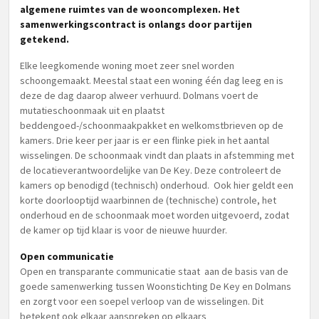
algemene ruimtes van de wooncomplexen. Het
samenwerkingscontract is onlangs door partijen
getekend.
Elke leegkomende woning moet zeer snel worden
schoongemaakt. Meestal staat een woning één dag leeg en is
deze de dag daarop alweer verhuurd. Dolmans voert de
mutatieschoonmaak uit en plaatst
beddengoed-/schoonmaakpakket en welkomstbrieven op de
kamers. Drie keer per jaar is er een flinke piek in het aantal
wisselingen. De schoonmaak vindt dan plaats in afstemming met
de locatieverantwoordelijke van De Key. Deze controleert de
kamers op benodigd (technisch) onderhoud. Ook hier geldt een
korte doorlooptijd waarbinnen de (technische) controle, het
onderhoud en de schoonmaak moet worden uitgevoerd, zodat
de kamer op tijd klaar is voor de nieuwe huurder.
Open communicatie
Open en transparante communicatie staat aan de basis van de
goede samenwerking tussen Woonstichting De Key en Dolmans
en zorgt voor een soepel verloop van de wisselingen. Dit
betekent ook elkaar aanspreken op elkaars