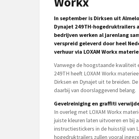
Workx
In september is Dirksen uit Almel
Dynajet 249TH-hogedruktrailers 
bedrijven werken al jarenlang s
verspreid geleverd door heel Nede
verhuur via LOXAM Workx materie
Vanwege de hoogstaande kwaliteit 
249TH heeft LOXAM Workx materiee
Dirksen en Dynajet uit te breiden. 
daarbij van doorslaggevend belang.
Gevelreiniging en graffiti verwijd
In overleg met LOXAM Workx materieel
juiste kleuren laten uitvoeren en bij 
instructiestickers in de huisstijl v
hogedruktrailers zullen vooral ingeze