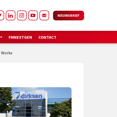
NIEUWSBRIEF
FMNEXTGEN
CONTACT
M Workx