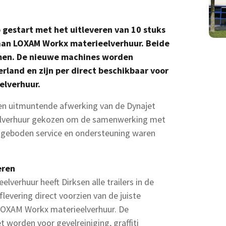
o gestart met het uitlev
eren van 10 stuks
aan LOXAM Workx materieelverhuur. Beide
amen. De nieuwe machines worden
rland en zijn per direct beschikbaar voor
elverhuur.
en uitmuntende afwerking van de Dynajet
lverhuur gekozen om de samenwerking met
De geboden service en ondersteuning waren
eren
verhuur heeft Dirksen alle trailers in de
aflevering direct voorzien van de juiste
an LOXAM Workx materieelverhuur. De
t worden voor gevelreiniging, graffiti