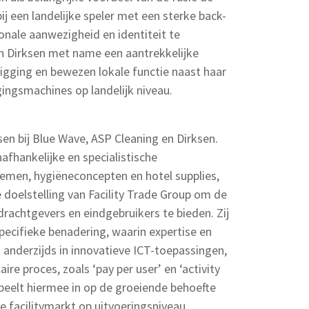
ij een landelijke speler met een sterke back-
gionale aanwezigheid en identiteit te
in Dirksen met name een aantrekkelijke
igging en bewezen lokale functie naast haar
gingsmachines op landelijk niveau.
en bij Blue Wave, ASP Cleaning en Dirksen.
fhankelijke en specialistische
temen, hygiëneconcepten en hotel supplies,
e doelstelling van Facility Trade Group om de
rachtgevers en eindgebruikers te bieden. Zij
tspecifieke benadering, waarin expertise en
n anderzijds in innovatieve ICT-toepassingen,
ire proces, zoals ‘pay per user’ en ‘activity
 speelt hiermee in op de groeiende behoefte
 facilitymarkt op uitvoeringsniveau