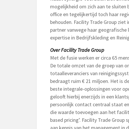
mogelijkheid om zich aan te sluiten b
office en tegelijkertijd toch haar re
behouden. Facility Trade Group ziet 
partner vanwege haar geografische l
expertise in Bedrijfskleding en Reini
Over Facility Trade Group
Met de fusie werken er circa 65 mens
De totale omzet van de groep van ona
totaalleveranciers van reinigingssys
bedraagt ruim € 21 miljoen. Het is d
beste integrale-oplossingen voor opd
gelooft hierbij enerzijds in een klan
persoonlijk contact centraal staat e
die waarde toevoegen aan het facilita
based pricing’. Facility Trade Group
aan kennis van het management in de