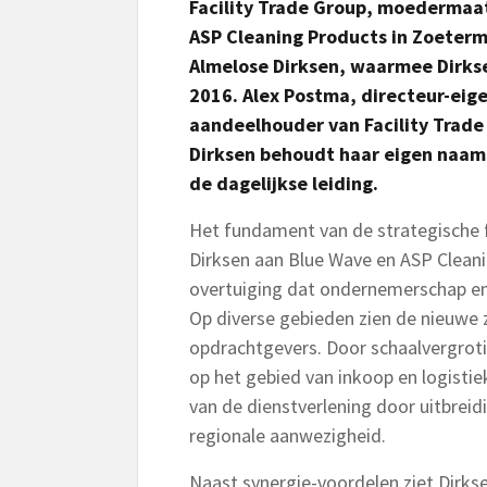
Facility Trade Group, moedermaat
ASP Cleaning Products in Zoeterm
Almelose Dirksen, waarmee Dirksen
2016. Alex Postma, directeur-eig
aandeelhouder van Facility Trade 
Dirksen behoudt haar eigen naam 
de dagelijkse leiding.
Het fundament van de strategische 
Dirksen aan Blue Wave en ASP Clean
overtuiging dat ondernemerschap en e
Op diverse gebieden zien de nieuwe 
opdrachtgevers. Door schaalvergroti
op het gebied van inkoop en logisti
van de dienstverlening door uitbreid
regionale aanwezigheid.
Naast synergie-voordelen ziet Dirkse