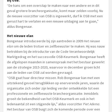
bij OSB.
“De kans om een overstap te maken naar een andere en in dit
geval grotere brancheorganisatie, komt maar zelden voorbij. Nu
de nieuwe voorzitter van OSB is ingewerkt, durf ik OSB met een
gerust hart te verlaten en een nieuwe uitdaging aan te gaan,”
aldus Bongenaar.
Het nieuwe elan
Bongenaar introduceerde bij zijn aantreden in 2009
Het nieuwe
elan
om de leden trotser en zelfbewuster te maken. Hij was nauw
betrokken bij de introductie van de Code Verantwoordelijk
Marktgedrag en het succesvolle OSB-Keurmerk. Bongenaar heeft
de afgelopen maanden in samenspraak met het bestuur gewerkt
aan de strategie 2015-2020, waarvoor in december groen licht
aan de leden van OSB zal worden gevraagd.
“OSB gaat haar directeur missen. Rob Bongenaar kan met een
uitstekend gevoel terugblikken op enerverende jaren, waarin de
organisatie zich onder zijn leiding verder ontwikkelde tot een
professionele en zelfbewuste brancheorganisatie. Inmiddels
groeit de bekendheid van het OSB-Keurmerk en ook in het
ledenaantal zit een stijgende lijn,” aldus voorzitter
Piet Adema
.
Het bestuur van OSB buigt zich de komende periode over een