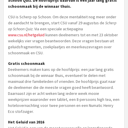
Schoon Quiz
.
De hoofdprijs daarvan is een jaar lang gratis
schoonmaak bij de winnaar thuis.
CSU is Scherp op Schoon. Om deze mentaliteit nog meer onder
de aandacht te brengen, start CSU vanaf 29 augustus de
Scherp
op Schoon Quiz.
Via een speciale actiepagina
www.csu.nl/hetgeluid
kunnen deelnemers tot en met 23 oktober
wekelijks vier vragen beantwoorden. Deze vragen bestaan uit
geluidsfragmenten, zoekplaatjes en meerkeuzevragen over
schoonmaak en CSU.
Gratis schoonmaak
Deelnemers maken kans op de hoofdprijs: een jaar lang gratis
schoonmaak bij de winnaar thuis, eventueel te delen met
maximaal drie familieleden of vrienden. De hoofdprijs gaat naar
de deelnemer die de meeste vragen goed heeft beantwoord.
Daarnaast zijn er acht weken lang iedere week mooie
weekprijzen waaronder een tablet, een 8-persoons high tea, een
hotelovernachting voor twee personen en een Numatic Henry
Eco stofzuiger.
Het Geluid van 2016