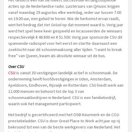
Het Geluid
is een van de meest succesvolle en langstlopende
acties op de Nederlandse radio. Luisteraars van Qmusic krijgen
vanaf maandag 29 augustus elke werkdag, ieder uur tussen 7.00
en 19.00 uur, een geluid te horen. Wie de herkomst ervan raadt,
wint het bedrag dat
Het Geluid
op dat moment waard is. Vorig jaar
werd het spel twee keer gespeeld en incasseerden de winnaars
respectievelijk € 46.800 en € 51.500. Vorig jaar sponsorde CSU dit
spannende radiospel voor het eerst en startte daarnaast een
zoektocht naar dé schoonmaaksong aller tijden. “I want to break
free” van Queen, kwam als absolute winnaar uit de bus.
Over CSU
CSU
is vanuit 30 vestigingen landelijk actief in schoonmaak. De
onderneming heeft hoofdvestigingen in Uden, Amsterdam,
Apeldoorn, Eindhoven, Rijswijk en Rotterdam. CSU biedt werk aan
12.000 mensen en behoort tot de top 3 van
schoonmaakbedrijven in Nederland. CSU is een familiebedrijf,
waarin ook het management participeert.
Het bedrijf is gecertificeerd met het OSB-Keurmerk en de CO2-
prestatieladder. CSU is door Great Place to Work acht jaar op rij
bekroond tot een van de beste werkgevers van Nederland. Het