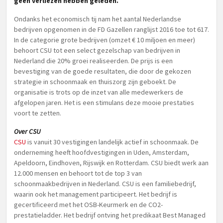
geen verliezen hebben geleden.
Ondanks het economisch tij nam het aantal Nederlandse
bedrijven opgenomen in de FD Gazellen ranglijst 2016 toe tot 617.
In de categorie grote bedrijven (omzet € 10 miljoen en meer)
behoort CSU tot een select gezelschap van bedrijven in
Nederland die 20% groei realiseerden. De prijs is een
bevestiging van de goede resultaten, die door de gekozen
strategie in schoonmaak en thuiszorg zijn geboekt. De
organisatie is trots op de inzet van alle medewerkers de
afgelopen jaren. Het is een stimulans deze mooie prestaties
voort te zetten.
Over CSU
CSU
is vanuit 30 vestigingen landelijk actief in schoonmaak. De
onderneming heeft hoofdvestigingen in Uden, Amsterdam,
Apeldoorn, Eindhoven, Rijswijk en Rotterdam. CSU biedt werk aan
12.000 mensen en behoort tot de top 3 van
schoonmaakbedrijven in Nederland. CSU is een familiebedrijf,
waarin ook het management participeert. Het bedrijf is
gecertificeerd met het OSB-Keurmerk en de CO2-
prestatieladder. Het bedrijf ontving het predikaat Best Managed