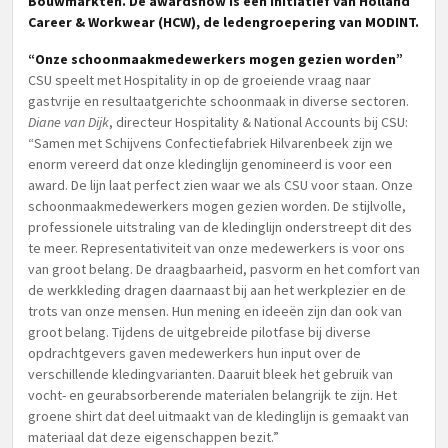
Bouwmarkten. De awardshow is een initi
atief van Holland
Career & Workwear (HCW), de ledengroepering van MODINT.
“Onze schoonmaakmedewerkers mogen gezien worden”
CSU speelt met Hospitality in op de groeiende vraag naar
gastvrije en resultaatgerichte schoonmaak in diverse sectoren.
Diane van Dijk
, directeur Hospitality & National Accounts bij CSU:
“Samen met Schijvens Confectiefabriek Hilvarenbeek zijn we
enorm vereerd dat onze kledinglijn genomineerd is voor een
award. De lijn laat perfect zien waar we als CSU voor staan. Onze
schoonmaakmedewerkers mogen gezien worden. De stijlvolle,
professionele uitstraling van de kledinglijn onderstreept dit des
te meer. Representativiteit van onze medewerkers is voor ons
van groot belang. De draagbaarheid, pasvorm en het comfort van
de werkkleding dragen daarnaast bij aan het werkplezier en de
trots van onze mensen. Hun mening en ideeën zijn dan ook van
groot belang. Tijdens de uitgebreide pilotfase bij diverse
opdrachtgevers gaven medewerkers hun input over de
verschillende kledingvarianten. Daaruit bleek het gebruik van
vocht- en geurabsorberende materialen belangrijk te zijn. Het
groene shirt dat deel uitmaakt van de kledinglijn is gemaakt van
materiaal dat deze eigenschappen bezit.”