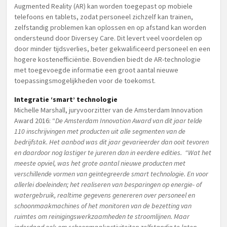
Augmented Reality (AR) kan worden toegepast op mobiele
telefoons en tablets, zodat personeel zichzelf kan trainen,
zelfstandig problemen kan oplossen en op afstand kan worden
ondersteund door Diversey Care. Dit levert veel voordelen op
door minder tijdsverlies, beter gekwalificeerd personeel en een
hogere kostenefficiëntie. Bovendien biedt de AR-technologie
met toegevoegde informatie een groot aantal nieuwe
toepassingsmogelijkheden voor de toekomst.
Integratie ‘smart’ technologie
Michelle Marshall, juryvoorzitter van de Amsterdam Innovation
Award 2016: “
De Amsterdam Innovation Award van dit jaar telde
110 inschrijvingen met producten uit alle segmenten van de
bedrijfstak. Het aanbod was dit jaar gevarieerder dan ooit tevoren
en daardoor nog lastiger te jureren dan in eerdere edities.
“Wat het
meeste opviel, was het grote aantal nieuwe producten met
verschillende vormen van geïntegreerde smart technologie. En voor
allerlei doeleinden; het realiseren van besparingen op energie- of
watergebruik, realtime gegevens genereren over personeel en
schoonmaakmachines of het monitoren van de bezetting van
ruimtes om reinigingswerkzaamheden te stroomlijnen. Maar