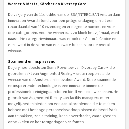
Werner & Mertz, Kärcher en Diversey Care.
De vakjury van de 11e editie van de ISSA/INTERCLEAN Amsterdam
Innovation Award stond voor een pittige uitdaging om uit een
recordaantal van 110 inzendingen er negen te nomineren voor
drie categorieën. And the winner is… zo klonk het vijf maal, want
naast drie categoriewinnaars was er ook de Visitor’s Choice en
een award in de vorm van een zware bokaal voor de overall
winnaar.
Spannend en inspirerend
De jury heeft besloten Suma Revoflow van Diversey Care − die
gebruikmaakt van Augmented Reality − uit te roepen als de
winnaar van de Amsterdam Innovation Award. Deze spannende
en inspirerende technologie is een innovatie binnen de
professionele reinigingssector en biedt veel nieuwe kansen. Het
gebruik van Augmented Reality kan facility managers meer
mogelijkheden bieden om een aantal problemen die te maken
hebben met het hoge personeelsverloop binnen de bedrijfstak
aan te pakken, zoals training, kennisoverdracht, vaardigheden
ontwikkelen en het terugdringen van fouten.