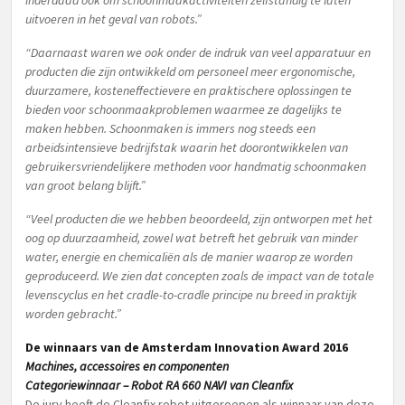
inderdaad ook om schoonmaakactiviteiten zelfstandig te laten
uitvoeren in het geval van robots.”
“Daarnaast waren we ook onder de indruk van veel apparatuur en
producten die zijn ontwikkeld om personeel meer ergonomische,
duurzamere, kosteneffectievere en praktischere oplossingen te
bieden voor schoonmaakproblemen waarmee ze dagelijks te
maken hebben. Schoonmaken is immers nog steeds een
arbeidsintensieve bedrijfstak waarin het doorontwikkelen van
gebruikersvriendelijkere methoden voor handmatig schoonmaken
van groot belang blijft.”
“Veel producten die we hebben beoordeeld, zijn ontworpen met het
oog op duurzaamheid, zowel wat betreft het gebruik van minder
water, energie en chemicaliën als de manier waarop ze worden
geproduceerd. We zien dat concepten zoals de impact van de totale
levenscyclus en het cradle-to-cradle principe nu breed in praktijk
worden gebracht.”
De winnaars van de Amsterdam Innovation Award 2016
Machines, accessoires en componenten
Categoriewinnaar – Robot RA 660 NAVI van Cleanfix
De jury heeft de Cleanfix robot uitgeroepen als winnaar van deze