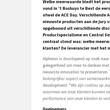
Welke meerwaarde biedt het produ
vond in ’t Boshuys te Best de eer
ofwel de ACE Day. Verschillende 
nieuwste producten aan de jury v
opgebouwd uit verschillende disci
Productspecialisme en Central Ser
centraal stond was: welke meerw
klanten? De leverancier met het 
Alpheios is doorlopend op zoek naar 
gelegenheid om mee te denken met d
nieuwste innovaties te presenteren. 
belangrijker aspect van samenwerki
development. “
We zijn continu op z
waarmee we onze klanten kunnen verr
performance van onze klanten te ver
Deelnemers