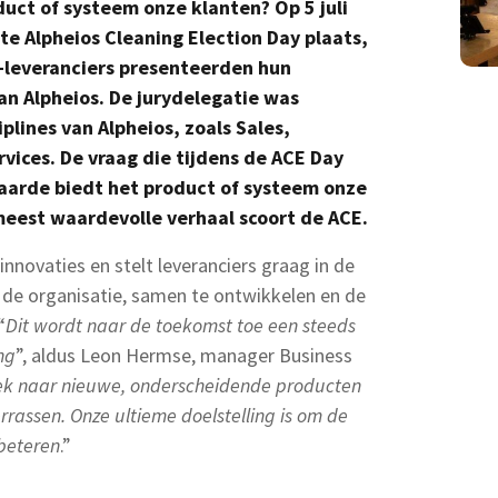
ct of systeem onze klanten? Op 5 juli
ste Alpheios Cleaning Election Day plaats,
A-leveranciers presenteerden hun
an Alpheios. De jurydelegatie was
plines van Alpheios, zoals Sales,
vices. De vraag die tijdens de ACE Day
aarde biedt het product of systeem onze
meest waardevolle verhaal scoort de ACE.
innovaties en stelt leveranciers graag in de
e organisatie, samen te ontwikkelen en de
“
Dit wordt naar de toekomst toe een steeds
ng
”, aldus Leon Hermse, manager Business
oek naar nieuwe, onderscheidende producten
assen. Onze ultieme doelstelling is om de
beteren
.”