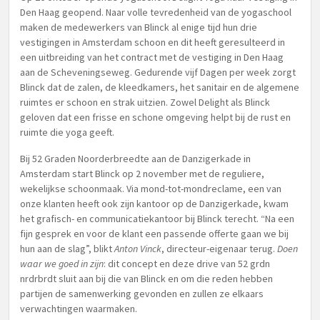
Den Haag geopend. Naar volle tevredenheid van de yogaschool
maken de medewerkers van Blinck al enige tijd hun drie
vestigingen in Amsterdam schoon en dit heeft geresulteerd in
een uitbreiding van het contract met de vestiging in Den Haag
aan de Scheveningseweg. Gedurende vijf Dagen per week zorgt
Blinck dat de zalen, de kleedkamers, het sanitair en de algemene
ruimtes er schoon en strak uitzien. Zowel Delight als Blinck
geloven dat een frisse en schone omgeving helpt bij de rust en
ruimte die yoga geeft.
Bij 52 Graden Noorderbreedte aan de Danzigerkade in
Amsterdam start Blinck op 2 november met de reguliere,
wekelijkse schoonmaak. Via mond-tot-mondreclame, een van
onze klanten heeft ook zijn kantoor op de Danzigerkade, kwam
het grafisch- en communicatiekantoor bij Blinck terecht. “Na een
fijn gesprek en voor de klant een passende offerte gaan we bij
hun aan de slag”, blikt
Anton Vinck
, directeur-eigenaar terug.
Doen
waar we goed in zijn
: dit concept en deze drive van 52 grdn
nrdrbrdt sluit aan bij die van Blinck en om die reden hebben
partijen de samenwerking gevonden en zullen ze elkaars
verwachtingen waarmaken.