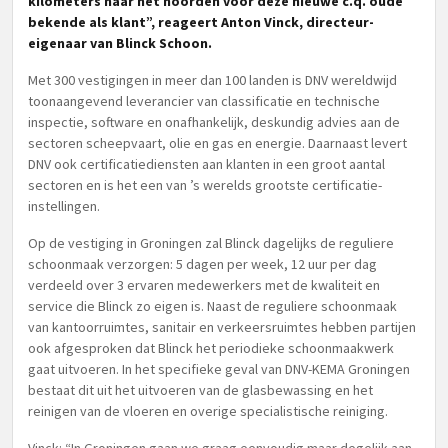
kilometers naar het noorden voor deze nieuwe c.q. oude
bekende als klant”, reageert Anton Vinck, directeur-
eigenaar van Blinck Schoon.
Met 300 vestigingen in meer dan 100 landen is DNV wereldwijd
toonaangevend leverancier van classificatie en technische
inspectie, software en onafhankelijk, deskundig advies aan de
sectoren scheepvaart, olie en gas en energie. Daarnaast levert
DNV ook certificatiediensten aan klanten in een groot aantal
sectoren en is het een van ’s werelds grootste certificatie-
instellingen.
Op de vestiging in Groningen zal Blinck dagelijks de reguliere
schoonmaak verzorgen: 5 dagen per week, 12 uur per dag
verdeeld over 3 ervaren medewerkers met de kwaliteit en
service die Blinck zo eigen is. Naast de reguliere schoonmaak
van kantoorruimtes, sanitair en verkeersruimtes hebben partijen
ook afgesproken dat Blinck het periodieke schoonmaakwerk
gaat uitvoeren. In het specifieke geval van DNV-KEMA Groningen
bestaat dit uit het uitvoeren van de glasbewassing en het
reinigen van de vloeren en overige specialistische reiniging.