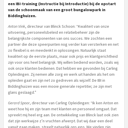
een IBI-training (Instructie bij Introductie) bij de opstart
van de schoonmaak van een groot bungalowpark in
Biddinghuizen.
Anton Vink
, directeur van Blinck Schoon: “Kwaliteit van onze
uitvoering, personeelsbeleid en relatiebeheer zijn de
belangrijkste componenten van ons succes. We zochten een
partner die deze speerpunten nog verder kan versterken en net
zo flexibel is en meedenkt in oplossingen. Natuurlijk staat
kwaliteit op de eerste plaats, maar ook prijs en klantgerichtheid
zijn voor ons heel belangrijk. Wij willen bediend worden, zoals wij
ook onze klanten bedienen. Dat hebben we gevonden bij Carling
Opleidingen. Zij nemen alle zorg en werk uit handen als het om
opleiden gaat en zijn net zo gedreven als wijzelf. De IBI in
Biddinghuizen was een mooie generale repetitie; ze zijn met
glans geslaagd.”
Gerard Spoor
, directeur van Carling Opleidingen: “Ik ken Anton en
weet hoe hij en zijn team met klanten en personeel omgaat. Dat
spreekt mij heel erg aan. De ontwikkeling van Blinck laat ook zien
dat zijn werkwijze z’n vruchten afwerpt. Dat wij daar een deel
vanuit gaan maken, streelt natuurlijk ons ego. We vinden zijn