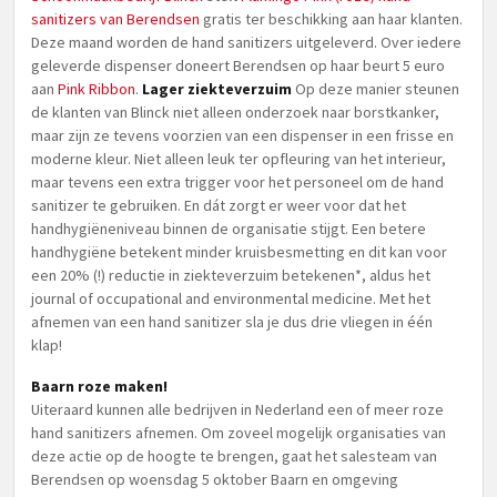
sanitizers van Berendsen
gratis ter beschikking aan haar klanten.
Deze maand worden de hand sanitizers uitgeleverd. Over iedere
geleverde dispenser doneert Berendsen op haar beurt 5 euro
aan
Pink Ribbon
.
Lager ziekteverzuim
Op deze manier steunen
de klanten van Blinck niet alleen onderzoek naar borstkanker,
maar zijn ze tevens voorzien van een dispenser in een frisse en
moderne kleur. Niet alleen leuk ter opfleuring van het interieur,
maar tevens een extra trigger voor het personeel om de hand
sanitizer te gebruiken. En dát zorgt er weer voor dat het
handhygiëneniveau binnen de organisatie stijgt. Een betere
handhygiëne betekent minder kruisbesmetting en dit kan voor
een 20% (!) reductie in ziekteverzuim betekenen*, aldus het
journal of occupational and environmental medicine. Met het
afnemen van een hand sanitizer sla je dus drie vliegen in één
klap!
Baarn roze maken!
Uiteraard kunnen alle bedrijven in Nederland een of meer roze
hand sanitizers afnemen. Om zoveel mogelijk organisaties van
deze actie op de hoogte te brengen, gaat het salesteam van
Berendsen op woensdag 5 oktober Baarn en omgeving