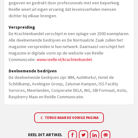
gegeven en gedrukt door professionals met een beperking.
Reëlle weet uit eigen ervaring dat levensverhalen mensen
dichter bij elkaar brengen.
Verspreiding
De Krachtenbundel verschijnt in een oplage van 2500 exemplaren.
Alle deelnemende bedrijven en De Normaalste Zaak zullen het
magazine verspreiden in hun netwerk. Daarnaast verschijnt het
magazine in digitale vorm op de website van Reëlle
Communicatie:
www.reelle.nl/krachtenbundel
.
Deelnemende bedrijven
De deelnemende bedrijven zijn: IBM, AutiWorks!, Hotel de
Schildkamp, Avelingen Groep, Zalsman Kampen, ISS Facility
Services, Meerlanden, Coöperatie DELA, ING, SBI Formaat, Asito,
Raspberry Maxx en Reëlle Communicatie.
TERUG NAAR DE VORIGE PAGINA
DEEL DIT ARTIKEL