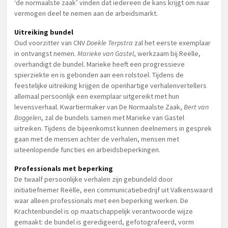
‘de normaalste zaak’ vinden dat iedereen de kans krijgt om naar
vermogen deel te nemen aan de arbeidsmarkt.
Uitreiking bundel
Oud voorzitter van CNV
Doekle Terpstra
zal het eerste exemplaar
in ontvangst nemen.
Marieke van Gastel
, werkzaam bij Reëlle,
overhandigt de bundel. Marieke heeft een progressieve
spierziekte en is gebonden aan een rolstoel. Tijdens de
feestelijke uitreiking krijgen de openhartige verhalenvertellers
allemaal persoonlijk een exemplaar uitgereikt met hun
levensverhaal. Kwartiermaker van De Normaalste Zaak,
Bert van
Boggelen
, zal de bundels samen met Marieke van Gastel
uitreiken. Tijdens de bijeenkomst kunnen deelnemers in gesprek
gaan met de mensen achter de verhalen, mensen met
uiteenlopende functies en arbeidsbeperkingen.
Professionals met beperking
De twaalf persoonlijke verhalen zijn gebundeld door
initiatiefnemer Reëlle, een communicatiebedrijf uit Valkenswaard
waar alleen professionals met een beperking werken. De
Krachtenbundel is op maatschappelijk verantwoorde wijze
gemaakt: de bundel is geredigeerd, gefotografeerd, vorm