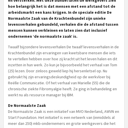
en versterken. Met deze bundel laten de werkgevers zien
hoe belangrijk het is dat mensen met een afstand tot de
arbeidsmarkt een kans krijgen. In de speciale editie De
Normaalste Zaak van de Krachtenbundel zijn unieke
levensverhalen gebundeld, verhalen die de afstand tussen
mensen kunnen verkleinen en laten zien dat inclusief
ondernemen ‘de normaalste zaak’ is.
Twaalf bijzondere levensverhalen De twaalf levensverhalen in de
Krachtenbundel zijn ervaringen van kwetsbare mensen die iets
te vertellen hebben over hoe zij kracht uit het leven halen en dit
inzetten in hun werk. Zo kun je bijvoorbeeld het verhaal van Tom
(25) lezen. Door zinloos geweld liep hij hersenletsel op. Nu
gebruikt hij zijn ervaringsdeskundigheid op de werkvloer bij
Reëlle Communicatie. Of het verhaal van Marielle (55) die de
chronische ziekte Fibromyalgie heeft. Ze ging in behandeling en
werkt nu als resource manager bij IBM.
De Normaalste Zaak
De Normaalste Zaak is een initiatief van MVO Nederland, AWVN en
Start Foundation. Het initiatief is een netwerk van (inmiddels al
meer dan 250) mkb-ondernemers en grote werkgevers die het