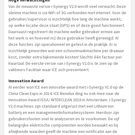
Hoge verwachtingen
Van de nieuwste versie i-Synergy V2.0 wordt veel verwacht. Deze
slimme machine is via WiFi of 3G verbonden met internet. Voor de
gebruiker/supervisor is inzichtelijk hoe lang de machine werkt,
op welke locatie deze staat (GPS) en of deze goed functioneert.
Daarnaast registreert de machine welke gebruiker ermee aan
het werk is en hoeveel m2 deze gebruiker heeft gereinigd. Al
deze functies zijn operationeel en getest in de praktijk. Er is
inzichtelijk geworden wat een schoonmaakmachine per draaiuur
kost, zonder extra bijkomende kosten! Slechts één factuur per
kwartaal. De eerste versie van i-Synergy V2.0 is te zien op de
vakbeurs Facilitair waar ICE zich presenteert.
Innovation Award
Al eerder won ICE een innovatie-award met i-Synergy V1.0 op de
China Clean Expo in 2014. ICE Benelux ding nu ook mee naar de
Innovation Award ISSA/ INTERCLEAN 2016 in Amsterdam. I-Synergy
V2.0 machines zijn standaard uitgerust met een Lithium-Ion
batterij en een managementinformatiesysteem. Hierdoor zijn
gebruikersfouten snel te analyseren en te voorkomen. De vijf
belangrijke elektrische componenten worden bewaakt en bij
afwijkende waarden geeft de machine een notificatie aan de