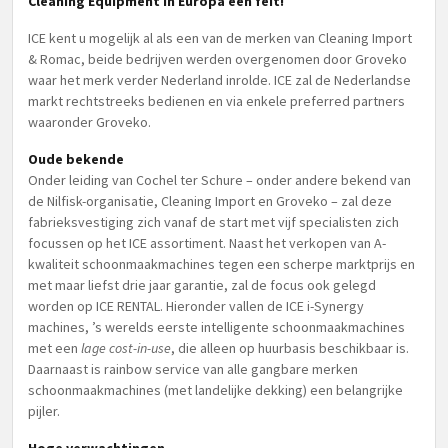
Cleaning Equipment in Europa een feit!
ICE kent u mogelijk al als een van de merken van Cleaning Import
& Romac, beide bedrijven werden overgenomen door Groveko
waar het merk verder Nederland inrolde. ICE zal de Nederlandse
markt rechtstreeks bedienen en via enkele preferred partners
waaronder Groveko.
Oude bekende
Onder leiding van Cochel ter Schure – onder andere bekend van
de Nilfisk-organisatie, Cleaning Import en Groveko – zal deze
fabrieksvestiging zich vanaf de start met vijf specialisten zich
focussen op het ICE assortiment. Naast het verkopen van A-
kwaliteit schoonmaakmachines tegen een scherpe marktprijs en
met maar liefst drie jaar garantie, zal de focus ook gelegd
worden op ICE RENTAL. Hieronder vallen de ICE i-Synergy
machines, ’s werelds eerste intelligente schoonmaakmachines
met een
lage cost-in-use
, die alleen op huurbasis beschikbaar is.
Daarnaast is rainbow service van alle gangbare merken
schoonmaakmachines (met landelijke dekking) een belangrijke
pijler.