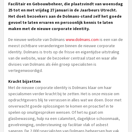
Facilitair en Gebouwbeheer, die plaatsvindt van woensdag
25 tot en met vrijdag 27 januari in de Jaarbeurs Utrecht.
Het doel: bezoekers aan de Dolmans-stand zelf het goede
gevoel te laten ervaren en persoonlijk kennis te laten
maken met de nieuwe corporate identity.
De nieuwe website van Dolmans
www.dolmans.com
is een van de
meest zichtbare veranderingen binnen de nieuwe corporate
identity. Dolmans is trots op de frisse en eigentijdse uitstraling
van de website, waar de bezoeker centraal staat en waar alle
divisies van Dolmans als één groep specialisten is
vertegenwoordigd.
Kracht bijzetten
Met de nieuwe corporate identity is Dolmans klaar om haar
specialismen verder kracht bij te zetten. Het is onze missie om
opdrachtgevers blij te verrassen in alles wat we doen. Door met
onverwacht goede oplossingen te komen en proactief in te
spelen op onuitgesproken wensen. Of het nu gaat om
glasbewassing, hulp na een calamiteit, dagelijkse schoonmaak,
gevelreiniging, ondersteuning op facilitair vlak of asbest
saneren. De 2.000 specialisten van Dolmans beheersen hun vak