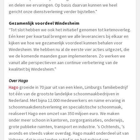
en delen we ervaringen. Op basis daarvan kunnen we heel
gericht onze dienstverlening verder bijstellen.”
Gezamenlijk voordeel Windesheim
“Tot slot hebben we ook het initiatief genomen tot ketenoverleg.
Eén keer per kwartaal brengen we alle leveranciers bij elkaar en
kijken we hoe we gezamenlijk voordeel kunnen behalen voor
Windesheim. We hebben nu al de eerste vier acties uitgezet, die
we de komende maanden gaan implementeren. Zo werken we
vanuit alle perspectieven aan continue verbetering van de
kwaliteit bij Windesheim.”
Over Hago
Hago
groeide in 70 jaar uit van een klein, Limburgs familiebedrijf
tot één van de grootste landelijke schoonmaakbedrijven in
Nederland. Met bijna 12.000 medewerkers en ruime ervaring in
schoonmaakdienstverlening en specialistische schoonmaak,
realiseert Hago een omzet van 350 miljoen euro. We maken
onder meer schoon in kantoren, zorgorganisaties, onderwijs,
grote publieke ruimten, transport en industrie. ’s Ochtends, ’s
avonds en steeds vaker overdag. Hago maakt onderdeel uit van
Vebego, dat in vier landen actief is op het gebied van