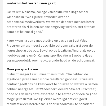
wederom het vertrouwen geeft
.
Jan Willem Meinsma, college van bestuur van Hogeschool
Windesheim: “We zijn heel tevreden over de
schoonmaakmedewerkers. We weten dat onze mensen beter
presteren als zij in een schone omgeving werken. Met dit team
komt dat helemaal goed.”
Hago kwam na een aanbesteding op basis van Best Value
Procurement als meest geschikte schoonmaakpartij voor de
hogeschool uit de bus. Zowel op de locatie in Almere als op de
hoofdvestiging en On Campus-sportlocatie in Zwolle is Hago
verantwoordelijk voor het vloeronderhoud en de schoonmaak.
Meer perspectieven
Districtmanager Felix Timmerman is trots: “We hebben de
afgelopen jaren samen mooie resultaten geboekt. Dit nieuwe
contract geeft ons de kans voort te bouwen op wat we al samen
hebben neergezet. Dat Windesheim een BVP-traject uitschreef,
bood ons de kans onze expertise in te zetten voor een zo goed
mogelijk resultaat. We zijn ervan overtuigd dat een goed
resultaat alleen bereikbaar is door schoonmaak te benaderen