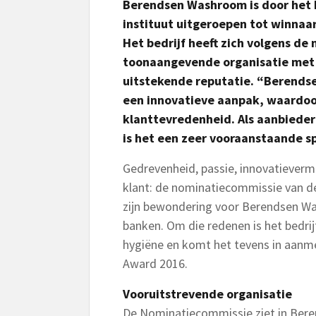
Berendsen Washroom is door het 
instituut uitgeroepen tot winnaar
Het bedrijf heeft zich volgens d
toonaangevende organisatie met e
uitstekende reputatie. “Berends
een innovatieve aanpak, waardoor
klanttevredenheid. Als aanbieder
is het een zeer vooraanstaande sp
Gedrevenheid, passie, innovatievermo
klant: de nominatiecommissie van d
zijn bewondering voor Berendsen Was
banken. Om die redenen is het bedrij
hygiëne en komt het tevens in aanm
Award 2016.
Vooruitstrevende organisatie
De Nominatiecommissie ziet in Bere