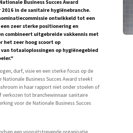
Nationale Business Succes Award
 2016 in de sanitaire hygiënebranche.
e nominatiecommissie ontwikkeld tot een
en zeer sterke positionering en
en combineert uitgebreide vakkennis met
 het zeer hoog scoort op
 van totaaloplossingen op hygiënegebied
eler.”
gen, durf, visie en een sterke focus op de
e Nationale Business Succes Award steekt
hroom in haar rapport niet onder stoelen of
f verkozen tot branchewinnaar sanitaire
erking voor de Nationale Business Succes
ndsen een vooruitstrevende organisatie,