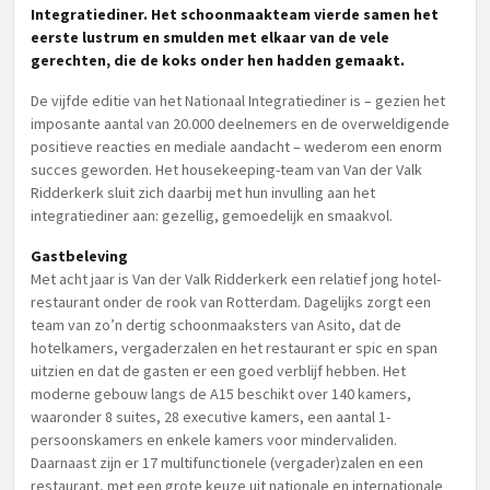
Integratiediner. Het schoonmaakteam vierde samen het
eerste lustrum en smulden met elkaar van de vele
gerechten, die de koks onder hen hadden gemaakt.
De vijfde editie van het Nationaal Integratiediner is – gezien het
imposante aantal van 20.000 deelnemers en de overweldigende
positieve reacties en mediale aandacht – wederom een enorm
succes geworden. Het housekeeping-team van Van der Valk
Ridderkerk sluit zich daarbij met hun invulling aan het
integratiediner aan: gezellig, gemoedelijk en smaakvol.
Gastbeleving
Met acht jaar is Van der Valk Ridderkerk een relatief jong hotel-
restaurant onder de rook van Rotterdam. Dagelijks zorgt een
team van zo’n dertig schoonmaaksters van Asito, dat de
hotelkamers, vergaderzalen en het restaurant er spic en span
uitzien en dat de gasten er een goed verblijf hebben. Het
moderne gebouw langs de A15 beschikt over 140 kamers,
waaronder 8 suites, 28 executive kamers, een aantal 1-
persoonskamers en enkele kamers voor mindervaliden.
Daarnaast zijn er 17 multifunctionele (vergader)zalen en een
restaurant, met een grote keuze uit nationale en internationale