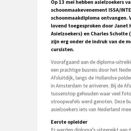
Op 13 mei hebben asielzoekers va
schoonmaakevenement ISSA/INTE
schoonmaakdiploma ontvangen. Vo
lovend toegesproken door Janet 
Asielzoekers) en Charles Scholte 
zijn erg onder de indruk van de 
cursisten.
Voorafgaand aan de diploma-uitreik
een prachtige busreis door het Nede
Afsluitdijk, langs de Hollandse polde
in Amsterdam te arriveren. Bij de Af
tussenstop gehouden waar veel fot
stroopwafels werd genoten. Deze bu
asielzoekers iets van Nederland mee
Eerste opleider
Er werden diploma’s uitgereikt aan 