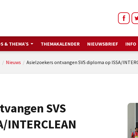
S & THEMA’S
THEMAKALENDER
NIEUWSBRIEF
INFO
e
/
Nieuws
/
Asielzoekers ontvangen SVS diploma op ISSA/INTE
ntvangen SVS
SA/INTERCLEAN