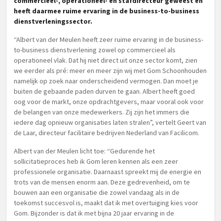
commercieel-, operationeel- en stafdirecteur geweest en
heeft daarmee ruime ervaring in de business-to-business
dienstverleningssector.
“Albert van der Meulen heeft zeer ruime ervaring in de business-
to-business dienstverlening zowel op commercieel als
operationeel vlak. Dat hij niet direct uit onze sector komt, zien
we eerder als pré: meer en meer zijn wij met Gom Schoonhouden
namelijk op zoek naar onderscheidend vermogen. Dan moet je
buiten de gebaande paden durven te gaan. Albert heeft goed
oog voor de markt, onze opdrachtgevers, maar vooral ook voor
de belangen van onze medewerkers. Zij zijn het immers die
iedere dag opnieuw organisaties laten stralen”, vertelt Geert van
de Laar, directeur facilitaire bedrijven Nederland van Facilicom.
Albert van der Meulen licht toe: “Gedurende het
sollicitatieproces heb ik Gom leren kennen als een zeer
professionele organisatie. Daarnaast spreekt mij de energie en
trots van de mensen enorm aan. Deze gedrevenheid, om te
bouwen aan een organisatie die zowel vandaag als in de
toekomst succesvol is, maakt dat ik met overtuiging kies voor
Gom. Bijzonder is dat ik met bijna 20 jaar ervaring in de