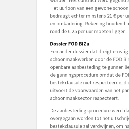
worden. Het contract werd gegund aa
Het uurloon van een gewone schoonm
bedraagt echter minstens 21 € per u
en omkadering. Rekening houdend me
rond de € 25 per uur moeten liggen.
Dossier FOD BiZa
Een ander dossier dat dreigt ernstig
schoonmaakwerken door de FOD Bin
openbare aanbesteding te gunnen lie
de gunningsprocedure omdat de FOD
bestekclausule niet respecteerde, di
uitvoert de voorwaarden van het pari
schoonmaaksector respecteert.
De aanbestedingsprocedure werd dan
overgegaan worden tot het uitschrij
bestekclausule zal verdwijnen, om n