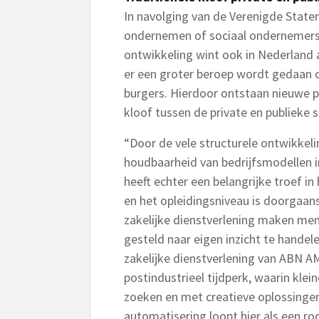
In navolging van de Verenigde State
ondernemen of sociaal ondernemersc
ontwikkeling wint ook in Nederland 
er een groter beroep wordt gedaan o
burgers. Hierdoor ontstaan nieuwe p
kloof tussen de private en publieke s
“Door de vele structurele ontwikkel
houdbaarheid van bedrijfsmodellen in
heeft echter een belangrijke troef in
en het opleidingsniveau is doorgaans
zakelijke dienstverlening maken mens
gesteld naar eigen inzicht te handel
zakelijke dienstverlening van ABN 
postindustrieel tijdperk, waarin klein
zoeken en met creatieve oplossing
automatisering loopt hier als een r