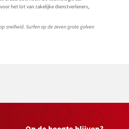
voor het lot van zakelijke dienstverleners,
 op snelheid. Surfen op de zeven grote golven
Op de hoogte blijven?