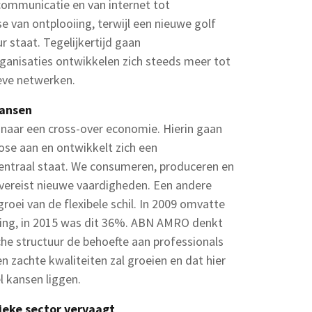
communicatie en van internet tot
se van ontplooiing, terwijl een nieuwe golf
r staat. Tegelijkertijd gaan
ganisaties ontwikkelen zich steeds meer tot
eve netwerken.
kansen
naar een cross-over economie. Hierin gaan
iose aan en ontwikkelt zich een
entraal staat. We consumeren, produceren en
vereist nieuwe vaardigheden. Een andere
groei van de flexibele schil. In 2009 omvatte
ing, in 2015 was dit 36%. ABN AMRO denkt
he structuur de behoefte aan professionals
n zachte kwaliteiten zal groeien en dat hier
l kansen liggen.
lieke sector vervaagt