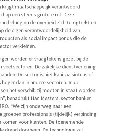
n krijgt maatschappelijk verantwoord
hap een steeds grotere rol. Deze
aan belang nu de overheid zich terugtrekt en
p de eigen verantwoordelijkheid van
roducten als social impact bonds die de
ector verkleinen.
ingen worden er vraagtekens gezet bij de
 veel sectoren. De zakelijke dienstverlening
 handen. De sector is niet kapitaalsintensief
 hoger dan in andere sectoren. In de
en het verschil: zij moeten in staat worden
en”, benadrukt Han Mesters, sector banker
AMRO. “We zijn onderweg naar een
e groepen professionals (tijdelijk) verbinding
en komen voor klanten. De toenemende
ode draad doorheen. De technologie zal