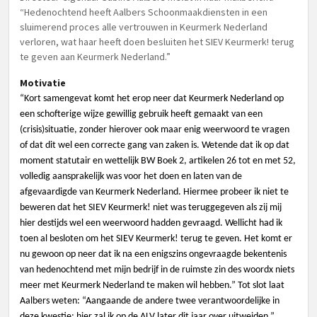
“Hedenochtend heeft Aalbers Schoonmaakdiensten in een
sluimerend proces alle vertrouwen in Keurmerk Nederland
verloren, wat haar heeft doen besluiten het SIEV Keurmerk! terug
te geven aan Keurmerk Nederland.”
Motivatie
“Kort samengevat komt het erop neer dat Keurmerk Nederland op
een schofterige wijze gewillig gebruik heeft gemaakt van een
(crisis)situatie, zonder hierover ook maar enig weerwoord te vragen
of dat dit wel een correcte gang van zaken is. Wetende dat ik op dat
moment statutair en wettelijk BW Boek 2, artikelen 26 tot en met 52,
volledig aansprakelijk was voor het doen en laten van de
afgevaardigde van Keurmerk Nederland. Hiermee probeer ik niet te
beweren dat het SIEV Keurmerk! niet was teruggegeven als zij mij
hier destijds wel een weerwoord hadden gevraagd. Wellicht had ik
toen al besloten om het SIEV Keurmerk! terug te geven. Het komt er
nu gewoon op neer dat ik na een enigszins ongevraagde bekentenis
van hedenochtend met mijn bedrijf in de ruimste zin des woordx niets
meer met Keurmerk Nederland te maken wil hebben.” Tot slot laat
Aalbers weten: “
Aangaande de andere twee verantwoordelijke in
deze kwestie; hier zal ik op de ALV later dit jaar over uitweiden.”