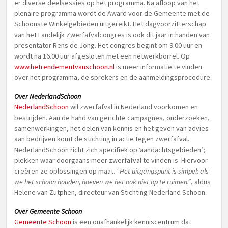
er diverse deelsessies op het programma. Na afloop van het
plenaire programma wordt de Award voor de Gemeente met de
Schoonste Winkelgebieden uitgereikt. Het dagvoorzitterschap
van het Landelijk Zwerfafvalcongres is ook dit jaar in handen van
presentator Rens de Jong. Het congres begint om 9.00 uur en
wordt na 16.00 uur afgesloten met een netwerkborrel. Op
www.hetrendementvanschoon.nl
is meer informatie te vinden
over het programma, de sprekers en de aanmeldingsprocedure.
Over NederlandSchoon
NederlandSchoon
wil zwerfafval in Nederland voorkomen en
bestrijden. Aan de hand van gerichte campagnes, onderzoeken,
samenwerkingen, het delen van kennis en het geven van advies
aan bedrijven komt de stichting in actie tegen zwerfafval.
NederlandSchoon richt zich specifiek op ‘aandachtsgebieden’;
plekken waar doorgaans meer zwerfafval te vinden is. Hiervoor
creëren ze oplossingen op maat.
“Het uitgangspunt is simpel: als
we het schoon houden, hoeven we het ook niet op te ruimen.”
, aldus
Helene van Zutphen, directeur van Stichting Nederland Schoon.
Over Gemeente Schoon
Gemeente Schoon
is een onafhankelijk kenniscentrum dat