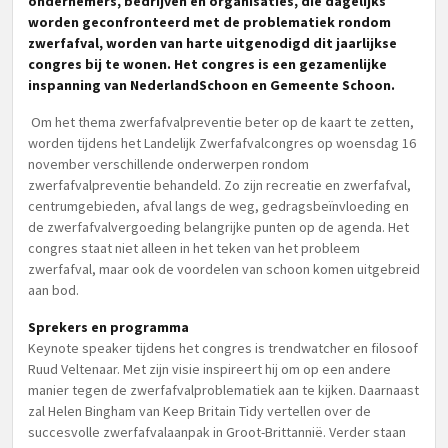
ondernemers, bedrijven en organisaties, die dagelijks
worden geconfronteerd met de problematiek rondom
zwerfafval, worden van harte uitgenodigd dit jaarlijkse
congres bij te wonen. Het congres is een gezamenlijke
inspanning van NederlandSchoon en Gemeente Schoon.
Om het thema zwerfafvalpreventie beter op de kaart te zetten,
worden tijdens het Landelijk Zwerfafvalcongres op woensdag 16
november verschillende onderwerpen rondom
zwerfafvalpreventie behandeld. Zo zijn recreatie en zwerfafval,
centrumgebieden, afval langs de weg, gedragsbeïnvloeding en
de zwerfafvalvergoeding belangrijke punten op de agenda. Het
congres staat niet alleen in het teken van het probleem
zwerfafval, maar ook de voordelen van schoon komen uitgebreid
aan bod.
Sprekers en programma
Keynote speaker tijdens het congres is trendwatcher en filosoof
Ruud Veltenaar. Met zijn visie inspireert hij om op een andere
manier tegen de zwerfafvalproblematiek aan te kijken. Daarnaast
zal Helen Bingham van Keep Britain Tidy vertellen over de
succesvolle zwerfafvalaanpak in Groot-Brittannië. Verder staan