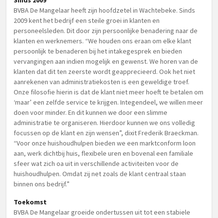
Sinds 2009
BVBA De Mangelaar heeft zijn hoofdzetel in Wachtebeke. Sinds
2009 kent het bedrijf een steile groei in klanten en
personeelsleden. Dit door zijn persoonlijke benadering naar de
klanten en werknemers. “We houden ons eraan om elke klant
persoonlijk te benaderen bij het intakegesprek en bieden
vervangingen aan indien mogelijk en gewenst. We horen van de
klanten dat dit ten zeerste wordt geapprecieerd. Ook het niet
aanrekenen van administratiekosten is een geweldige troef.
Onze filosofie hierin is dat de klant niet meer hoeft te betalen om
‘maar’ een zelfde service te krijgen. Integendeel, we willen meer
doen voor minder. En dit kunnen we door een slimme
administratie te organiseren. Hierdoor kunnen we ons volledig
focussen op de klant en zijn wensen”, dixit Frederik Braeckman.
“Voor onze huishoudhulpen bieden we een marktconform loon
aan, werk dichtbij huis, flexibele uren en bovenal een familiale
sfeer wat zich oa uit in verschillende activiteiten voor de
huishoudhulpen. Omdat zij net zoals de klant centraal staan
binnen ons bedrijf.”
Toekomst
BVBA De Mangelaar groeide ondertussen uit tot een stabiele