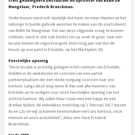
stelt gedelegeerd bestuurder en oprichter van BVBA De
Mangelaar, Frederik Braeckman.
Ondertussen werd ook duidelijk dat meer en meer klanten uit het
naburige Ertvelde gebruik wensten te maken van de poetsdienst
van BVBA De Mangelaar. Om aan deze stijgende vraag te kunnen
voldoen, werd er dan ook beslist om op zoek te gaan naar een
locatie binnen de regio Evergem. Eind vorig jaar viel dan de
keuze op een pand in Ertvelde, op het Marktplein 20.
Feestelijke opening
“Deze locatie is prachtig gelegen in het centrum van Ertvelde,
midden in de winkelzone en voorzien van een aantal
parkeerplaatsen die een vlotte toegang voorzien naar ons
kantoor. Langs deze weg wens ik dan ook alle inwoners van
Ertvelde uit te nodigen voor onze feestelijke opening van het
achtste kantoor. Wij zullen klaar staan met een hapje en een
drankje tijdens de wekelijkse marktdag op 1 februari 2017 tussen
8u en 12u terwijl zij kunnen kennismaken met ons kantoor, onze
mensen en onze activiteiten”, aldus een fiere Frederik
Braeckman.