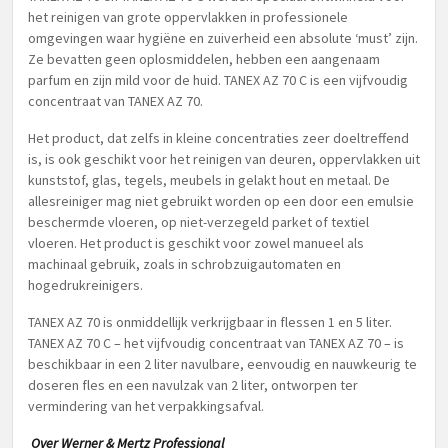
het reinigen van grote oppervlakken in professionele
omgevingen waar hygiëne en zuiverheid een absolute ‘must’ zijn.
Ze bevatten geen oplosmiddelen, hebben een aangenaam
parfum en zijn mild voor de huid. TANEX AZ 70 C is een vijfvoudig
concentraat van TANEX AZ 70.
Het product, dat zelfs in kleine concentraties zeer doeltreffend
is, is ook geschikt voor het reinigen van deuren, oppervlakken uit
kunststof, glas, tegels, meubels in gelakt hout en metaal. De
allesreiniger mag niet gebruikt worden op een door een emulsie
beschermde vloeren, op niet-verzegeld parket of textiel
vloeren. Het product is geschikt voor zowel manueel als
machinaal gebruik, zoals in schrobzuigautomaten en
hogedrukreinigers.
TANEX AZ 70 is onmiddellijk verkrijgbaar in flessen 1 en 5 liter.
TANEX AZ 70 C – het vijfvoudig concentraat van TANEX AZ 70 – is
beschikbaar in een 2 liter navulbare, eenvoudig en nauwkeurig te
doseren fles en een navulzak van 2 liter, ontworpen ter
vermindering van het verpakkingsafval.
Over Werner & Mertz Professional