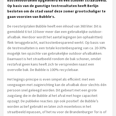
kostenvoordelen opgeleverd en een schoner straatbeeld.
Op basis van de gunstige testresultaten heeft Berlijn
besloten om de stad vanaf deze zomer grootschaliger te
gaan voorzien van Bubble’s.
De roestvrijstalen Bubble heeft een inhoud van 360 liter. Dit is
gemiddeld 6 tot 10 keer meer dan een gebruikelijke outdoor-
afvalbak. Hierdoor wordt het aantal legingen (en ophaalritten)
flink teruggebracht, wat kostenbesparend werkt. Op basis van
de testresultaten is een totale kostenbesparing van ca. 20-30%
mogelijk ten opzichte van gebruikelijke outdoor-afvalbakken.
Daarnaast is het straatbeeld rondom de bak schoner, omdat
restafval geen kans heeft zich te verspreiden naast een
overvolle bak. De Bubble is 100% recyclebaar.
Het legings-principe is even simpel als efficiënt: met een
veegwagen met zuiginrichting kan de afvalbak door slechts één
persoon snel geleegd worden. Dit gebeurt met een grote
zuigslang die in de Bubble al het afval met hoge capaciteit
opzuigt. De publieke reacties zijn ook positief: de Bubble’s
worden actief gebruikt en laten zich moeiteloos in het
straatbeeld inpassen, of het nu voor de Brandenburger Tor is of