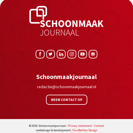
Schoonmaakjournaal
redactie@schoonmaakjournaal.nl
NEEM CONTACT OP
© 2026 Schoonmaakjournaal -
Privacy statement
-
Contact
webdesign & development:
FourBottles Design