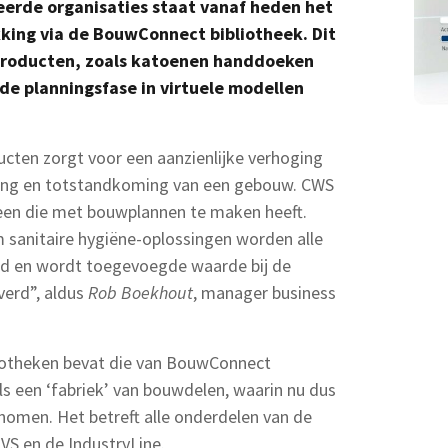
erde organisaties staat vanaf heden het
kking via de BouwConnect bibliotheek. Dit
producten, zoals katoenen handdoeken
 de planningsfase in virtuele modellen
ucten zorgt voor een aanzienlijke verhoging
lanning en totstandkoming van een gebouw. CWS
reen die met bouwplannen te maken heeft.
m sanitaire hygiëne-oplossingen worden alle
nd en wordt toegevoegde waarde bij de
verd”, aldus
Rob Boekhout
, manager business
liotheken bevat die van BouwConnect
ls een ‘fabriek’ van bouwdelen, waarin nu dus
omen. Het betreft alle onderdelen van de
VS en de IndustryLine.