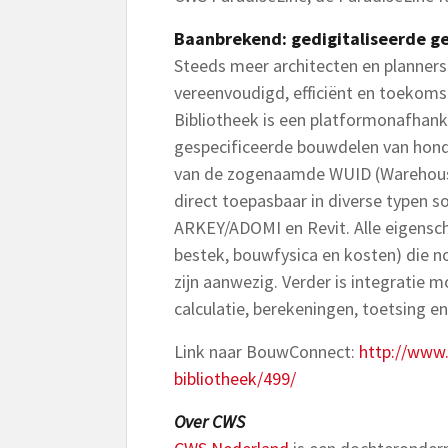
Baanbrekend: gedigitaliseerde 
Steeds meer architecten en planner
vereenvoudigd, efficiënt en toekom
Bibliotheek is een platformonafhank
gespecificeerde bouwdelen van honde
van de zogenaamde WUID (Warehouse 
direct toepasbaar in diverse typen 
ARKEY/ADOMI en Revit. Alle eigensc
bestek, bouwfysica en kosten) die n
zijn aanwezig. Verder is integratie 
calculatie, berekeningen, toetsing en
Link naar BouwConnect:
http://www
bibliotheek/499/
Over CWS