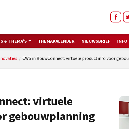
S & THEMA’S
THEMAKALENDER
NIEUWSBRIEF
INFO
nnovaties
/
CWS in BouwConnect: virtuele productinfo voor gebo
nect: virtuele
or gebouwplanning