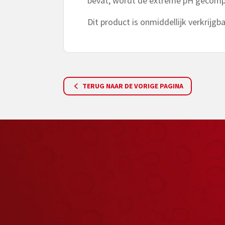
bevat, wordt de extreme pH gecomp
Dit product is onmiddellijk verkrijgbaa
TERUG NAAR DE VORIGE PAGINA