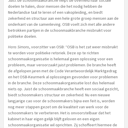
Juist de schoonmaakbranche helpt de overheid haar sociale
doelen te halen, door mensen die het nodig hebben de
Nederlandse taal te leren of een vakopleiding, en biedt
zekerheid en structuur aan een hele grote groep mensen aan de
onderkant van de samenleving. OSB voelt zich met alle andere
betrokken partijen in de schoonmaakbranche misbruikt voor
politieke doelen.
Hans Simons
, voorzitter van OSB: “OSB is het zat weer misbruikt
te worden voor politieke retoriek. Deze op te richten
schoonmaakorganisatie is helemaal geen oplossing voor een
probleem, maar veroorzaakt juist problemen. De branche heeft
de afgelopen jaren met de Code Verantwoordelijk Marktgedrag
en het OSB-Keurmerk al oplossingen gevonden voor problemen
in de branche. Deze schoonmaakorganisatie lost dus helemaal
niets op. Juist de schoonmaakbranche heeft een sociaal gezicht,
biedt schoonmakers structuur en zekerheid. Nu een nieuwe
langjarige cao voor de schoonmakers bijna een feit is, worden
nog meer stappen gezet om de kwaliteit van werk voor de
schoonmakers te verbeteren. Het is onvoorstelbaar dat het
kabinet in haar eigen gelijk blijft geloven en een eigen
schoonmaakorganisatie wil oprichten. Zij schoffeert hiermee de