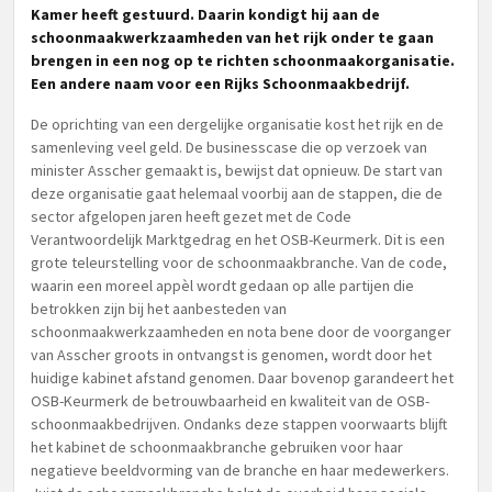
Kamer heeft gestuurd. Daarin kondigt hij aan de
schoonmaakwerkzaamheden van het rijk onder te gaan
brengen in een nog op te richten schoonmaakorganisatie.
Een andere naam voor een Rijks Schoonmaakbedrijf.
De oprichting van een dergelijke organisatie kost het rijk en de
samenleving veel geld. De businesscase die op verzoek van
minister Asscher gemaakt is, bewijst dat opnieuw. De start van
deze organisatie gaat helemaal voorbij aan de stappen, die de
sector afgelopen jaren heeft gezet met de Code
Verantwoordelijk Marktgedrag en het OSB-Keurmerk. Dit is een
grote teleurstelling voor de schoonmaakbranche. Van de code,
waarin een moreel appèl wordt gedaan op alle partijen die
betrokken zijn bij het aanbesteden van
schoonmaakwerkzaamheden en nota bene door de voorganger
van Asscher groots in ontvangst is genomen, wordt door het
huidige kabinet afstand genomen. Daar bovenop garandeert het
OSB-Keurmerk de betrouwbaarheid en kwaliteit van de OSB-
schoonmaakbedrijven. Ondanks deze stappen voorwaarts blijft
het kabinet de schoonmaakbranche gebruiken voor haar
negatieve beeldvorming van de branche en haar medewerkers.