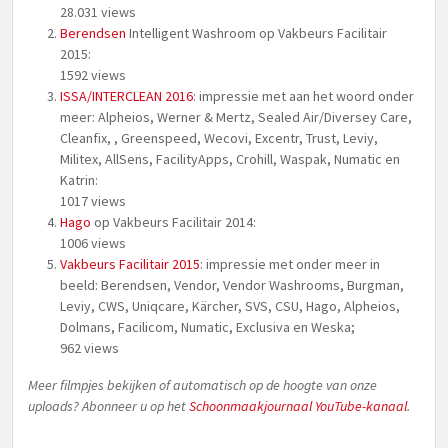
28.031 views
Berendsen
Intelligent Washroom op Vakbeurs Facilitair
2015:
1592 views
ISSA/INTERCLEAN 2016
: impressie met aan het woord onder
meer: Alpheios, Werner & Mertz, Sealed Air/Diversey Care,
Cleanfix, , Greenspeed, Wecovi, Excentr, Trust, Leviy,
Militex, AllSens, FacilityApps, Crohill, Waspak, Numatic en
Katrin:
1017 views
Hago
op Vakbeurs Facilitair 2014:
1006 views
Vakbeurs Facilitair 2015
: impressie met onder meer in
beeld: Berendsen, Vendor, Vendor Washrooms, Burgman,
Leviy, CWS, Uniqcare, Kärcher, SVS, CSU, Hago, Alpheios,
Dolmans, Facilicom, Numatic, Exclusiva en Weska;
962 views
Meer filmpjes bekijken of automatisch op de hoogte van onze
uploads? Abonneer u op het
Schoonmaakjournaal YouTube-kanaal
.