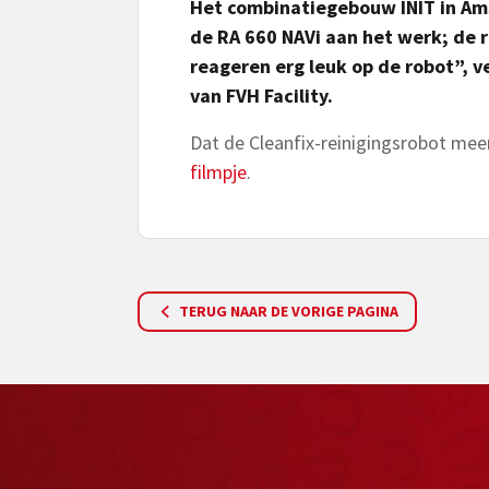
Het combinatiegebouw INIT in Am
de RA 660 NAVi aan het werk; de 
reageren erg leuk op de robot”, v
van FVH Facility.
Dat de Cleanfix-reinigingsrobot meer
filmpje
.
TERUG NAAR DE VORIGE PAGINA