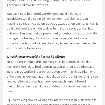
Reparatiekosten kunnen hoog oplopen als machines urgent
gerepareerd moeten worden.
Wat vaak over het hoofd worden gezien, zijn de extra
arbeidskosten die nodig zijn om schoon te maken als een
machine stilstaat. Als de enige optie zwabber en emmer is, dan is
de tijd die nodig is om de taak af te maken vaak meer dan het
dubbele. Een eenvoudige preventief onderhoudsrapport kan de
manager de belangrijkste informatie geven die nodig is om
proactief onderhoud van de vloot te plannen en daarmee kosten
en irritaties te beperken.
3. Inzicht in de werkelijke kosten bij offertes
Met de toegenomen druk op marges is het noodzakelijk dat
managers het juiste bod doen in salestrajecten. Met adequaat
inzicht in de werkelijke arbeidskosten over machineparken en /
of locaties, is een manager niet alleen scherper bij de raming van
nieuwe offertes, maar heeft ook een machinepark breed
overzicht van de beschikbare middelen die beter kunnen worden
benut.
Bij Sealed Air geloven wij dat ons Internet of Clean-platform, dat
innovaties bevat zoals het machineparkbeheersysteem TASKI