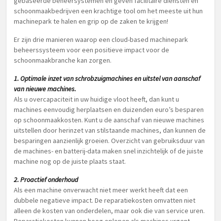
gebaseerde beheersystemen en geven facilitaire diensten en
schoonmaakbedrijven een krachtige tool om het meeste uit hun
machinepark te halen en grip op de zaken te krijgen!
Er zijn drie manieren waarop een cloud-based machinepark
beheerssysteem voor een positieve impact voor de
schoonmaakbranche kan zorgen.
1. Optimale inzet van schrobzuigmachines en uitstel van aanschaf
van nieuwe machines.
Als u overcapaciteit in uw huidige vloot heeft, dan kunt u
machines eenvoudig herplaatsen en duizenden euro’s besparen
op schoonmaakkosten. Kunt u de aanschaf van nieuwe machines
uitstellen door herinzet van stilstaande machines, dan kunnen de
besparingen aanzienlijk groeien. Overzicht van gebruiksduur van
de machines- en batterij-data maken snel inzichtelijk of de juiste
machine nog op de juiste plaats staat.
2. Proactief onderhoud
Als een machine onverwacht niet meer werkt heeft dat een
dubbele negatieve impact. De reparatiekosten omvatten niet
alleen de kosten van onderdelen, maar ook die van service uren.