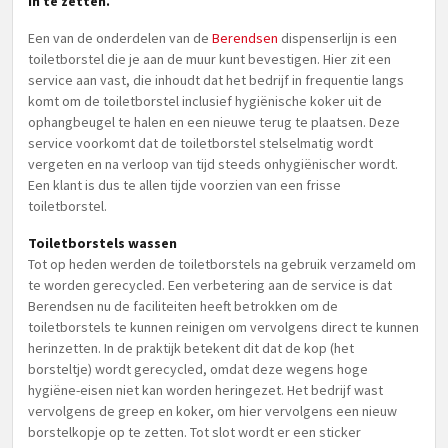
in te zetten.
Een van de onderdelen van de
Berendsen
dispenserlijn is een
toiletborstel die je aan de muur kunt bevestigen. Hier zit een
service aan vast, die inhoudt dat het bedrijf in frequentie langs
komt om de toiletborstel inclusief hygiënische koker uit de
ophangbeugel te halen en een nieuwe terug te plaatsen. Deze
service voorkomt dat de toiletborstel stelselmatig wordt
vergeten en na verloop van tijd steeds onhygiënischer wordt.
Een klant is dus te allen tijde voorzien van een frisse
toiletborstel.
Toiletborstels wassen
Tot op heden werden de toiletborstels na gebruik verzameld om
te worden gerecycled. Een verbetering aan de service is dat
Berendsen nu de faciliteiten heeft betrokken om de
toiletborstels te kunnen reinigen om vervolgens direct te kunnen
herinzetten. In de praktijk betekent dit dat de kop (het
borsteltje) wordt gerecycled, omdat deze wegens hoge
hygiëne-eisen niet kan worden heringezet. Het bedrijf wast
vervolgens de greep en koker, om hier vervolgens een nieuw
borstelkopje op te zetten. Tot slot wordt er een sticker