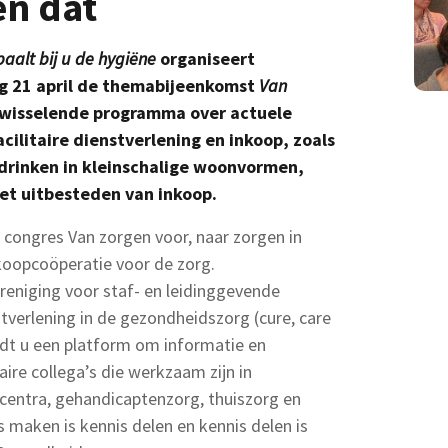
en dat
aalt bij u de hygiëne
organiseert
 21 april de themabijeenkomst
Van
fwisselende programma over actuele
ilitaire dienstverlening en inkoop, zoals
drinken in kleinschalige woonvormen,
het uitbesteden van inkoop.
 congres Van zorgen voor, naar zorgen in
oopcoöperatie voor de zorg.
eniging voor staf- en leidinggevende
nstverlening in de gezondheidszorg (cure, care
dt u een platform om informatie en
aire collega’s die werkzaam zijn in
ecentra, gehandicaptenzorg, thuiszorg en
 maken is kennis delen en kennis delen is