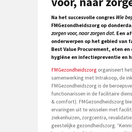
voor, naar zorg
Na het succesvolle congres
Wie bep
FMGezondheidszorg op donderdag
zorgen voor, naar zorgen dat
. Een a
onderwerpen op het gebied van fac
Best Value Procurement, eten en 
hygiëne en infectiepreventie en 
FMGezondheidszorg
organiseert het
samenwerking met Intrakoop, de ink
FMGezondheidszorg is de beroepsver
functionarissen in de facilitaire die
& comfort). FMGezondheidszorg bie
ervaringen uit te wisselen met facilit
ziekenhuizen, zorgcentra, revalidati
geestelijke gezondheidszorg. ‘Kennis