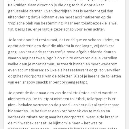
De kruiden slaan direct op je die dag toch al door elkaar
gehusselde darmen. Even doorbijten: het is eerder regel dan
uitzondering dat je lichaam even moet acclimatiseren op de
tropische plek van bestemming. Maar een toiletbezoekje is wel
fijn, besluit je, en je laat je gezelschap voor even achter.
Je loopt door het restaurant, dat er chique en schoon uitziet, en
opent achterin een deur die uitkomt in een lange, vrij donkere
gang. Aan het einde rechts tref je twee afgebladderde deuren
waarop nog net twee logo’s op zijn te ontwaren die je vertellen
welke deur je moet nemen. Je treedt binnen en moet wederom
even acclimatiseren: zo luxe als het restaurant oogt, zo vervallen
oogt het voorportaal van de toiletten. Alsof je ineens de toiletten
van een shabby snackbar bent binnengestapt.
Je opent de deur naar een van de toiletruimtes en het wordt er
niet beter op. De toiletpot mist een toiletbril, toiletpapier is er
niet – behalve vertrapt op de grond – en het ruikt allerminst naar
bloemetjes. Je besluit er een kort bezoek van te maken en
verlaat de ruimte terug naar het voorportaal, waar je de kraan in
de miniwasbak aanzet. Je kijkt om je heen – het was te