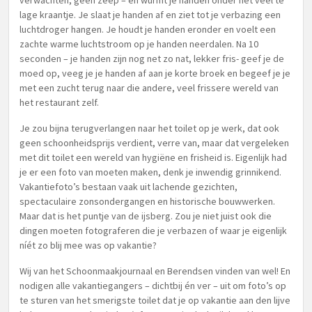
verwachten, geen zeep – en wurmt je handen onder het veel te
lage kraantje. Je slaat je handen af en ziet tot je verbazing een
luchtdroger hangen. Je houdt je handen eronder en voelt een
zachte warme luchtstroom op je handen neerdalen. Na 10
seconden – je handen zijn nog net zo nat, lekker fris- geef je de
moed op, veeg je je handen af aan je korte broek en begeef je je
met een zucht terug naar die andere, veel frissere wereld van
het restaurant zelf.
Je zou bijna terugverlangen naar het toilet op je werk, dat ook
geen schoonheidsprijs verdient, verre van, maar dat vergeleken
met dit toilet een wereld van hygiëne en frisheid is. Eigenlijk had
je er een foto van moeten maken, denk je inwendig grinnikend.
Vakantiefoto’s bestaan vaak uit lachende gezichten,
spectaculaire zonsondergangen en historische bouwwerken.
Maar dat is het puntje van de ijsberg. Zou je niet juist ook die
dingen moeten fotograferen die je verbazen of waar je eigenlijk
níét zo blij mee was op vakantie?
Wij van het Schoonmaakjournaal en Berendsen vinden van wel! En
nodigen alle vakantiegangers – dichtbij én ver – uit om foto’s op
te sturen van het smerigste toilet dat je op vakantie aan den lijve