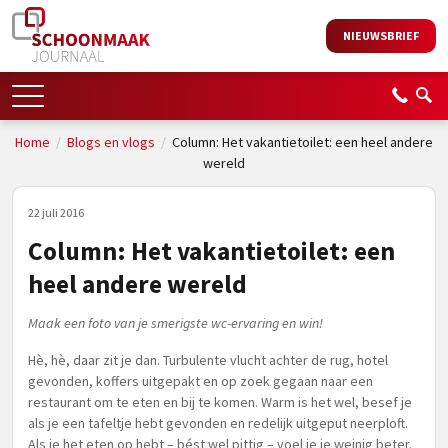
NIEUWSBRIEF
Home
/
Blogs en vlogs
/
Column: Het vakantietoilet: een heel andere
wereld
22 juli 2016
Column: Het vakantietoilet: een
heel andere wereld
Maak een foto van je smerigste wc-ervaring en win!
Hè, hè, daar zit je dan. Turbulente vlucht achter de rug, hotel
gevonden, koffers uitgepakt en op zoek gegaan naar een
restaurant om te eten en bij te komen. Warm is het wel, besef je
als je een tafeltje hebt gevonden en redelijk uitgeput neerploft.
Als je het eten op hebt – bést wel pittig – voel je je weinig beter.