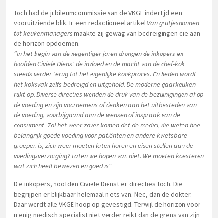
Toch had de jubileumcommissie van de VKGE indertijd een
vooruitziende blik. In een redactioneel artikel
Van grutjesnonnen
tot keukenmanagers
maakte zij gewag van bedreigingen die aan
de horizon opdoemen.
”In het begin van de negentiger jaren drongen de inkopers en
hoofden Civiele Dienst de invloed en de macht van de chef-kok
steeds verder terug tot het eigenlijke kookproces. En heden wordt
het koksvak zelfs bedreigd en uitgehold. De moderne gaarkeuken
rukt op. Diverse directies wenden de druk van de bezuinigingen af op
de voeding en zijn voornemens of denken aan het uitbesteden van
de voeding, voorbijgaand aan de wensen of inspraak van de
consument. Zal het weer zover komen dat de medici, die weten hoe
belangrijk goede voeding voor patiënten en andere kwetsbare
groepen is, zich weer moeten laten horen en eisen stellen aan de
voedingsverzorging? Laten we hopen van niet. We moeten koesteren
wat zich heeft bewezen en goed is.”
Die inkopers, hoofden Civiele Dienst en directies toch. Die
begrijpen er blijkbaar helemaal niets van. Nee, dan de dokter.
Daar wordt alle VKGE hoop op gevestigd. Terwijl de horizon voor
menig medisch specialist niet verder reikt dan de grens van zijn