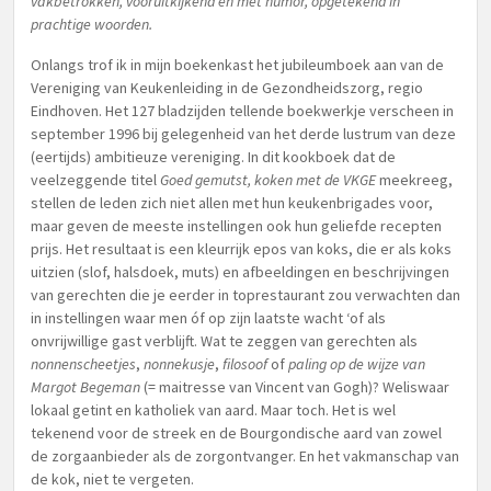
vakbetrokken, vooruitkijkend en met humor, opgetekend in
prachtige woorden.
Onlangs trof ik in mijn boekenkast het jubileumboek aan van de
Vereniging van Keukenleiding in de Gezondheidszorg, regio
Eindhoven. Het 127 bladzijden tellende boekwerkje verscheen in
september 1996 bij gelegenheid van het derde lustrum van deze
(eertijds) ambitieuze vereniging. In dit kookboek dat de
veelzeggende titel
Goed gemutst, koken met de VKGE
meekreeg,
stellen de leden zich niet allen met hun keukenbrigades voor,
maar geven de meeste instellingen ook hun geliefde recepten
prijs. Het resultaat is een kleurrijk epos van koks, die er als koks
uitzien (slof, halsdoek, muts) en afbeeldingen en beschrijvingen
van gerechten die je eerder in toprestaurant zou verwachten dan
in instellingen waar men óf op zijn laatste wacht ‘of als
onvrijwillige gast verblijft. Wat te zeggen van gerechten als
nonnenscheetjes
,
nonnekusje
,
filosoof
of
paling op de wijze van
Margot Begeman
(= maitresse van Vincent van Gogh)? Weliswaar
lokaal getint en katholiek van aard. Maar toch. Het is wel
tekenend voor de streek en de Bourgondische aard van zowel
de zorgaanbieder als de zorgontvanger. En het vakmanschap van
de kok, niet te vergeten.