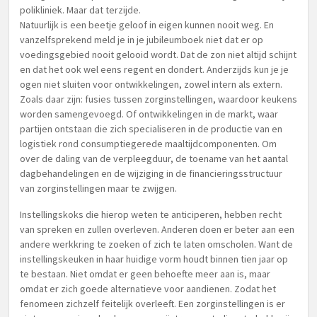
polikliniek. Maar dat terzijde.
Natuurlijk is een beetje geloof in eigen kunnen nooit weg. En
vanzelfsprekend meld je in je jubileumboek niet dat er op
voedingsgebied nooit gelooid wordt. Dat de zon niet altijd schijnt
en dat het ook wel eens regent en dondert. Anderzijds kun je je
ogen niet sluiten voor ontwikkelingen, zowel intern als extern.
Zoals daar zijn: fusies tussen zorginstellingen, waardoor keukens
worden samengevoegd. Of ontwikkelingen in de markt, waar
partijen ontstaan die zich specialiseren in de productie van en
logistiek rond consumptiegerede maaltijdcomponenten. Om
over de daling van de verpleegduur, de toename van het aantal
dagbehandelingen en de wijziging in de financieringsstructuur
van zorginstellingen maar te zwijgen.
Instellingskoks die hierop weten te anticiperen, hebben recht
van spreken en zullen overleven. Anderen doen er beter aan een
andere werkkring te zoeken of zich te laten omscholen. Want de
instellingskeuken in haar huidige vorm houdt binnen tien jaar op
te bestaan. Niet omdat er geen behoefte meer aan is, maar
omdat er zich goede alternatieve voor aandienen. Zodat het
fenomeen zichzelf feitelijk overleeft. Een zorginstellingen is er