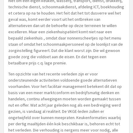
niet om een eigen keuken, wasserij, transport, dienst, drukkerij,
technische dienst, schoonmaakdienst, afdeling ICT, boekhouding
et cetera op na te houden. Het feit dat het tot dusverre wel het
geval was, komt eerder voort uit het ontbreken van
alternatieven dan uit de behoefte op deze terreinen te willen
excelleren. Maar een ziekenhuispatiënt komt niet naar een
bepaald ziekenhuis , omdat daar nonnenscheetjes op het menu
staan of omdat het schoonmaakpersoneel op de loonlijst van de
zorginstelling figureert. Dat die klant worst zijn. Die wil gewoon
goede zorg die voldoet aan de eisen. En dat tegen een
betaalbare prijs c.q. lage premie.
Ten opzichte van het recente verleden zijn er voor
ondersteunende activiteiten voldoende goede alternatieven
voorhanden. Voor het facilitair management betekent dit dat op
basis van een meer marktconform en bedrijfsmatig denken en
handelen, continu afwegingen moeten worden gemaakt tussen
nut en offer. Wat acht jaar geleden nog als een bedreiging werd
gezien, is vandaag al realiteit. De VKGE-leden zullen er
ongetwijfeld over kunnen meepraten. Keukenformaties waarbij
per dertig maaltijden één kok beschikbaar is, behoren echt tot
het verleden. Die verhouding is nergens meer voor nodig, alle