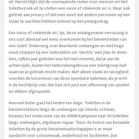
uit. Hieruit blijkt dat de voornaamste reden voor mensen om het
toiletbezoek uit te stellen een vieze of stinkende wc is. Maar ook
gebrek aan privacy of dat men weet dat andere personen op hen
staan te wachten hebben invloed op het poepgedrag.
Een vieze of stinkende wc; tja, deze onaangename verrassing is
ons vast allemaal wel eens overkomen bij het binnentreden van
een toilet. Onderweg over Neerlands snelwegen en met hoge
nood stoppen bij een tankstation om ‘slechts’ een plas te doen:
tien, vijftien jaar geleden was het niet vreemd, dat je aan de
achterzijde, buiten het tankstationgebouw een toiletgroep had
waarvan je gebruik mocht maken. Niet alleen stank en ranzigheid
voerden de boventoon van deze openbare toiletten; als je echt
in de hoofdprijs viel, dan had zich juist een aflevering van spuiten
en slikken afgespeeld.
Hoeveel beter gaat het heden ten dage. Toiletten in de
benzinestations langs de snelwegen zijn steeds schoner,
bewees het onderzoek van de ANWB Kampioen naar 50 toiletten
langs snelwegen, afgelopen najaar. “Door de komst van betaalde
toiletten bij de grote benzinemaatschappijen is er meer
aandacht voor schoonmaak, onderhoud en faciliteiten. Dat