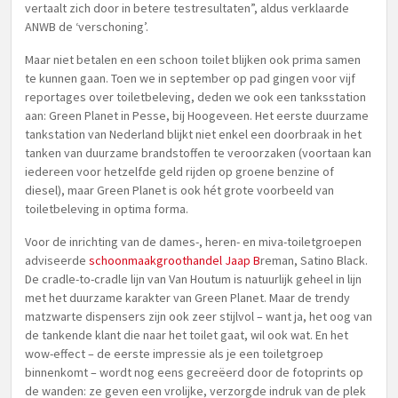
vertaalt zich door in betere testresultaten”, aldus verklaarde
ANWB de ‘verschoning’.
Maar niet betalen en een schoon toilet blijken ook prima samen
te kunnen gaan. Toen we in september op pad gingen voor vijf
reportages over toiletbeleving, deden we ook een tanksstation
aan: Green Planet in Pesse, bij Hoogeveen. Het eerste duurzame
tankstation van Nederland blijkt niet enkel een doorbraak in het
tanken van duurzame brandstoffen te veroorzaken (voortaan kan
iedereen voor hetzelfde geld rijden op groene benzine of
diesel), maar Green Planet is ook hét grote voorbeeld van
toiletbeleving in optima forma.
Voor de inrichting van de dames-, heren- en miva-toiletgroepen
adviseerde
schoonmaakgroothandel Jaap B
reman, Satino Black.
De cradle-to-cradle lijn van Van Houtum is natuurlijk geheel in lijn
met het duurzame karakter van Green Planet. Maar de trendy
matzwarte dispensers zijn ook zeer stijlvol – want ja, het oog van
de tankende klant die naar het toilet gaat, wil ook wat. En het
wow-effect – de eerste impressie als je een toiletgroep
binnenkomt – wordt nog eens gecreëerd door de fotoprints op
de wanden: ze geven een vrolijke, verzorgde indruk van de plek