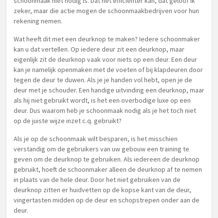
schoonmaak niet nodig is. Dat het efficiënter kan, dat geloof ik
zeker, maar die actie mogen de schoonmaakbedrijven voor hun
rekening nemen.
Wat heeft dit met een deurknop te maken? Iedere schoonmaker
kan u dat vertellen. Op iedere deur zit een deurknop, maar
eigenlijk zit de deurknop vaak voor niets op een deur. Een deur
kan je namelijk openmaken met de voeten of bij klapdeuren door
tegen de deur te duwen. Als je je handen vol hebt, open je de
deur met je schouder. Een handige uitvinding een deurknop, maar
als hij niet gebruikt wordt, is het een overbodige luxe op een
deur. Dus waarom heb je schoonmaak nodig als je het toch niet
op de juiste wijze inzet c.q. gebruikt?
Als je op de schoonmaak wilt besparen, is het misschien
verstandig om de gebruikers van uw gebouw een training te
geven om de deurknop te gebruiken. Als iedereen de deurknop
gebruikt, hoeft de schoonmaker alleen de deurknop af te nemen
in plaats van de hele deur. Door het niet gebruiken van de
deurknop zitten er huidvetten op de kopse kant van de deur,
vingertasten midden op de deur en schopstrepen onder aan de
deur.