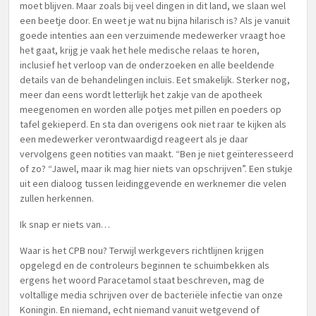
moet blijven. Maar zoals bij veel dingen in dit land, we slaan wel
een beetje door. En weet je wat nu bijna hilarisch is? Als je vanuit
goede intenties aan een verzuimende medewerker vraagt hoe
het gaat, krijg je vaak het hele medische relaas te horen,
inclusief het verloop van de onderzoeken en alle beeldende
details van de behandelingen incluis. Eet smakelijk. Sterker nog,
meer dan eens wordt letterlijk het zakje van de apotheek
meegenomen en worden alle potjes met pillen en poeders op
tafel gekieperd. En sta dan overigens ook niet raar te kijken als
een medewerker verontwaardigd reageert als je daar
vervolgens geen notities van maakt. “Ben je niet geïnteresseerd
of zo? “Jawel, maar ik mag hier niets van opschrijven”. Een stukje
uit een dialoog tussen leidinggevende en werknemer die velen
zullen herkennen.
Ik snap er niets van…
Waar is het CPB nou? Terwijl werkgevers richtlijnen krijgen
opgelegd en de controleurs beginnen te schuimbekken als
ergens het woord Paracetamol staat beschreven, mag de
voltallige media schrijven over de bacteriële infectie van onze
Koningin. En niemand, echt niemand vanuit wetgevend of