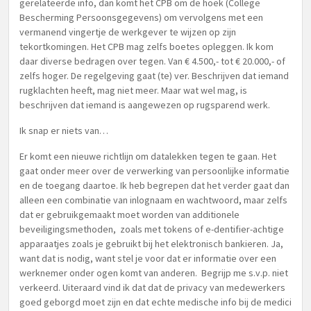
gerelateerde info, dan komt het CPB om de hoek (College
Bescherming Persoonsgegevens) om vervolgens met een
vermanend vingertje de werkgever te wijzen op zijn
tekortkomingen. Het CPB mag zelfs boetes opleggen. Ik kom
daar diverse bedragen over tegen. Van € 4.500,- tot € 20.000,- of
zelfs hoger. De regelgeving gaat (te) ver. Beschrijven dat iemand
rugklachten heeft, mag niet meer. Maar wat wel mag, is
beschrijven dat iemand is aangewezen op rugsparend werk.
Ik snap er niets van…
Er komt een nieuwe richtlijn om datalekken tegen te gaan. Het
gaat onder meer over de verwerking van persoonlijke informatie
en de toegang daartoe. Ik heb begrepen dat het verder gaat dan
alleen een combinatie van inlognaam en wachtwoord, maar zelfs
dat er gebruikgemaakt moet worden van additionele
beveiligingsmethoden, zoals met tokens of e-dentifier-achtige
apparaatjes zoals je gebruikt bij het elektronisch bankieren. Ja,
want dat is nodig, want stel je voor dat er informatie over een
werknemer onder ogen komt van anderen. Begrijp me s.v.p. niet
verkeerd. Uiteraard vind ik dat dat de privacy van medewerkers
goed geborgd moet zijn en dat echte medische info bij de medici