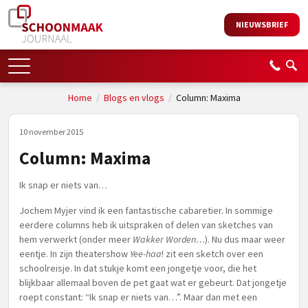
NIEUWSBRIEF
Home
/
Blogs en vlogs
/
Column: Maxima
10 november 2015
Column: Maxima
Ik snap er niets van…
Jochem Myjer vind ik een fantastische cabaretier. In sommige
eerdere columns heb ik uitspraken of delen van sketches van
hem verwerkt (onder meer
Wakker Worden…
). Nu dus maar weer
eentje. In zijn theatershow
Yee-haa
! zit een sketch over een
schoolreisje. In dat stukje komt een jongetje voor, die het
blijkbaar allemaal boven de pet gaat wat er gebeurt. Dat jongetje
roept constant: “Ik snap er niets van…”. Maar dan met een