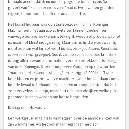
bepaald accent dat ik nu niet zal pogen te beschrijven. Dat
gevoel van “ik snap er niets van..” had ik twee weken geleden
eigenlijk doorlopend als ik de radio aanzette.
Het koninklijk paar was op staatsbezoek in China. Koningin
Maxima heeft niet aan alle activiteiten kunnen deelnemen
vanwege een nierbekkenontsteking. Ik weet niet precies wat het
is, maar het klinkt niet gezellig. Maar slim is hij die weet waar hij
moet zoeken wat hij niet weet (
jawel, even goed lezen. Klopt echt.
Is een soort van gezegde
). Dus ik zet de radio aan, lees kranten en
ik krijg alle relevante informatie over de nierbekkenontsteking
van onze Koningin. Sterker nog; even Googlen op de woorden
“maxima nierbekkenontsteking” en je krijgt 43.000 hits! Twee
keer klikken en je ziet wat ze mankeert, waar het vandaan komt,
hoe de kwaal te behandelen is en een uroloog die stelt dat het
zeer vervelend kan zijn, maar niet echt schadelijk en welke pillen
genomen kunnen worden om het te bestrijden.
Ik snap er niets van…
Een werkgever mag niets vastleggen over de aandoeningen van
zijn werknemer. Als het ook maar neigt naar medisch