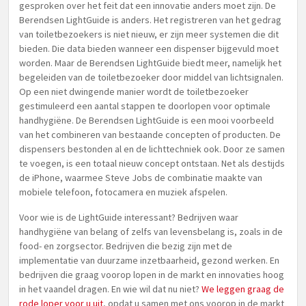
gesproken over het feit dat een innovatie anders moet zijn. De
Berendsen LightGuide is anders. Het registreren van het gedrag
van toiletbezoekers is niet nieuw, er zijn meer systemen die dit
bieden. Die data bieden wanneer een dispenser bijgevuld moet
worden. Maar de Berendsen LightGuide biedt meer, namelijk het
begeleiden van de toiletbezoeker door middel van lichtsignalen.
Op een niet dwingende manier wordt de toiletbezoeker
gestimuleerd een aantal stappen te doorlopen voor optimale
handhygiëne. De Berendsen LightGuide is een mooi voorbeeld
van het combineren van bestaande concepten of producten. De
dispensers bestonden al en de lichttechniek ook. Door ze samen
te voegen, is een totaal nieuw concept ontstaan. Net als destijds
de iPhone, waarmee Steve Jobs de combinatie maakte van
mobiele telefoon, fotocamera en muziek afspelen.
Voor wie is de LightGuide interessant? Bedrijven waar
handhygiëne van belang of zelfs van levensbelang is, zoals in de
food- en zorgsector. Bedrijven die bezig zijn met de
implementatie van duurzame inzetbaarheid, gezond werken. En
bedrijven die graag voorop lopen in de markt en innovaties hoog
in het vaandel dragen. En wie wil dat nu niet?
We leggen graag de
rode loper voor u uit
, opdat u samen met ons voorop in de markt