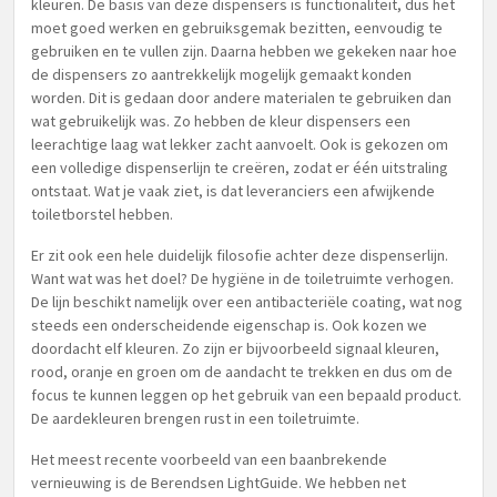
kleuren. De basis van deze dispensers is functionaliteit, dus het
moet goed werken en gebruiksgemak bezitten, eenvoudig te
gebruiken en te vullen zijn. Daarna hebben we gekeken naar hoe
de dispensers zo aantrekkelijk mogelijk gemaakt konden
worden. Dit is gedaan door andere materialen te gebruiken dan
wat gebruikelijk was. Zo hebben de kleur dispensers een
leerachtige laag wat lekker zacht aanvoelt. Ook is gekozen om
een volledige dispenserlijn te creëren, zodat er één uitstraling
ontstaat. Wat je vaak ziet, is dat leveranciers een afwijkende
toiletborstel hebben.
Er zit ook een hele duidelijk filosofie achter deze dispenserlijn.
Want wat was het doel? De hygiëne in de toiletruimte verhogen.
De lijn beschikt namelijk over een antibacteriële coating, wat nog
steeds een onderscheidende eigenschap is. Ook kozen we
doordacht elf kleuren. Zo zijn er bijvoorbeeld signaal kleuren,
rood, oranje en groen om de aandacht te trekken en dus om de
focus te kunnen leggen op het gebruik van een bepaald product.
De aardekleuren brengen rust in een toiletruimte.
Het meest recente voorbeeld van een baanbrekende
vernieuwing is de Berendsen LightGuide. We hebben net