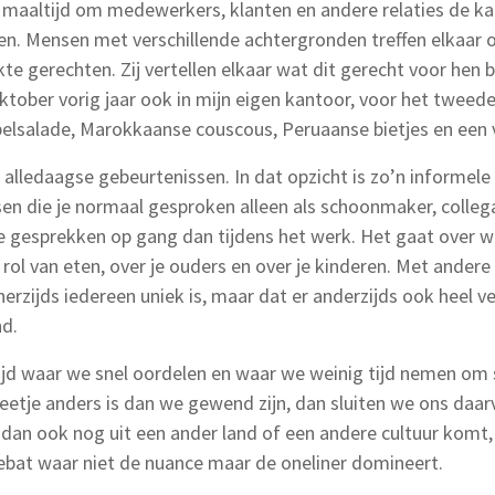
maaltijd om medewerkers, klanten en andere relaties de ka
n. Mensen met verschillende achtergronden treffen elkaar op
e gerechten. Zij vertellen elkaar wat dit gerecht voor hen b
tober vorig jaar ook in mijn eigen kantoor, voor het tweed
lsalade, Marokkaanse couscous, Peruaanse bietjes en een v
 alledaagse gebeurtenissen. In dat opzicht is zo’n informel
n die je normaal gesproken alleen als schoonmaker, collega 
e gesprekken op gang dan tijdens het werk. Het gaat over 
 de rol van eten, over je ouders en over je kinderen. Met ande
nerzijds iedereen uniek is, maar dat er anderzijds ook heel 
nd.
 tijd waar we snel oordelen en waar we weinig tijd nemen om s
beetje anders is dan we gewend zijn, dan sluiten we ons daar
dan ook nog uit een ander land of een andere cultuur komt, 
 debat waar niet de nuance maar de oneliner domineert.