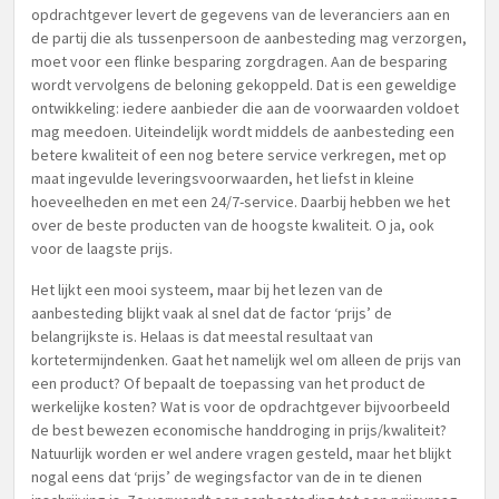
opdrachtgever levert de gegevens van de leveranciers aan en
de partij die als tussenpersoon de aanbesteding mag verzorgen,
moet voor een flinke besparing zorgdragen. Aan de besparing
wordt vervolgens de beloning gekoppeld. Dat is een geweldige
ontwikkeling: iedere aanbieder die aan de voorwaarden voldoet
mag meedoen. Uiteindelijk wordt middels de aanbesteding een
betere kwaliteit of een nog betere service verkregen, met op
maat ingevulde leveringsvoorwaarden, het liefst in kleine
hoeveelheden en met een 24/7-service. Daarbij hebben we het
over de beste producten van de hoogste kwaliteit. O ja, ook
voor de laagste prijs.
Het lijkt een mooi systeem, maar bij het lezen van de
aanbesteding blijkt vaak al snel dat de factor ‘prijs’ de
belangrijkste is. Helaas is dat meestal resultaat van
kortetermijndenken. Gaat het namelijk wel om alleen de prijs van
een product? Of bepaalt de toepassing van het product de
werkelijke kosten? Wat is voor de opdrachtgever bijvoorbeeld
de best bewezen economische handdroging in prijs/kwaliteit?
Natuurlijk worden er wel andere vragen gesteld, maar het blijkt
nogal eens dat ‘prijs’ de wegingsfactor van de in te dienen