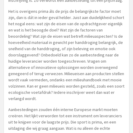
inschrijving is. Zo verwordt een aanbesteding tot een prijsvraag.
Het is overigens prima áls de prijs de belangrijkste factor moet
zijn, dan is dát in ieder geval helder. Juist aan duidelijkheid schort
het nogal eens: wat zijn de eisen van de opdrachtgever eigenlijk
en wat is het beoogde doel? Wat zijn de factoren van
beoordeling? Wat zijn de eisen wat betreft milieuaspecten? Is de
hoeveelheid materiaal in gewicht per handdroging belangrijk, de
snelheid van de handdroging, of zijn beleving en emotie ook
doorslaggevend? Onbedoeld kan zo de aanbesteding naar de
huidige leverancier worden toegeschreven. Vragen om
alternatieve of innovatieve oplossingen worden overwegend
genegeerd of terug verwezen. Milieueisen aan producten stellen
wordt vaak vermeden, ondanks een milieuhandboek met mooie
volzinnen. Kan er geen milieueis worden gesteld, zoals een soort
ecologische voetafdruk? Iedere inschrijver weet dan wat er
verlangd wordt.
Aanbestedingen zouden één interne Europese markt moeten
creëren. Het lijkt verworden tot een instrument om leveranciers
uit te knijpen voor de laagste prijs. Die sport is prima, en een
uitdaging die wij graag aangaan. Wat is nu alleen de echte