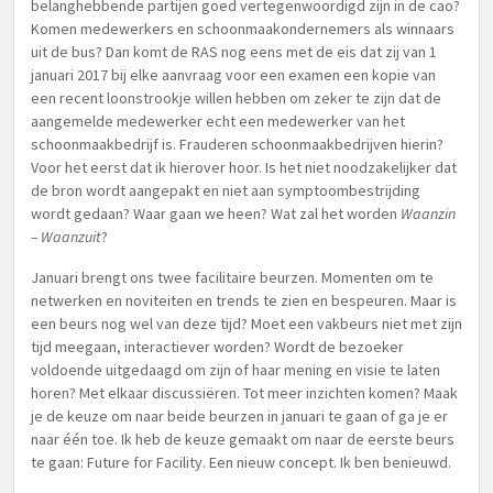
belanghebbende partijen goed vertegenwoordigd zijn in de cao?
Komen medewerkers en schoonmaakondernemers als winnaars
uit de bus? Dan komt de RAS nog eens met de eis dat zij van 1
januari 2017 bij elke aanvraag voor een examen een kopie van
een recent loonstrookje willen hebben om zeker te zijn dat de
aangemelde medewerker echt een medewerker van het
schoonmaakbedrijf is. Frauderen schoonmaakbedrijven hierin?
Voor het eerst dat ik hierover hoor. Is het niet noodzakelijker dat
de bron wordt aangepakt en niet aan symptoombestrijding
wordt gedaan? Waar gaan we heen? Wat zal het worden
Waanzin
– Waanzuit
?
Januari brengt ons twee facilitaire beurzen. Momenten om te
netwerken en noviteiten en trends te zien en bespeuren. Maar is
een beurs nog wel van deze tijd? Moet een vakbeurs niet met zijn
tijd meegaan, interactiever worden? Wordt de bezoeker
voldoende uitgedaagd om zijn of haar mening en visie te laten
horen? Met elkaar discussiëren. Tot meer inzichten komen? Maak
je de keuze om naar beide beurzen in januari te gaan of ga je er
naar één toe. Ik heb de keuze gemaakt om naar de eerste beurs
te gaan: Future for Facility. Een nieuw concept. Ik ben benieuwd.