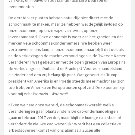
van RAS, en nieuwe en bestaande facilitaire beurzen en
evenementen.
De eerste vier punten hebben natuurlijk niet direct met de
schoonmaak te maken, maar ze hebben wel degelijk invloed op
onze economie, op onze wijze van leven, op onze
levenstandaard. Onze economie is weer aan het groeien en dat
merken vele schoonmaakondernemers. We hebben weer
vertrouwen in ons land, in onze economie, maar blijft dat ook als
na de verkiezingen de machtsverhoudingen in de Tweede Kamer
veranderen? Wat gebeurt er met de open grenzen van Europa na
de verkiezingen in Duitsland en Frankrijk? Voor een handelsland
als Nederland een vrij belangrijk punt. Wat gebeurt als Trump
president van Amerika is en Poetin steeds meer macht naar zich
toe trekt en Amerika en Europa buiten spel zet? Deze punten zijn
voor mij echt
Waanzin – Waanzuit
.
Kijken we naar onze wereld, de schoonmaakwereld: welke
veranderingen gaan plaatsvinden? De cao-onderhandelingen
gaan in februari 2017 verder, maar blijft de huidige cao staan of
verandert de nieuwe cao wezenlijk? Wordt het een collectieve
arbeidsovereenkomst van ons allemaal? Zullen alle