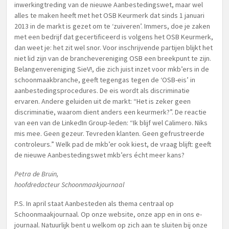
inwerkingtreding van de nieuwe Aanbestedingswet, maar wel
alles te maken heeft met het OSB Keurmerk dat sinds 1 januari
2013 in de markt is gezet om te ‘zuiveren’. Immers, doe je zaken
met een bedrijf dat gecertificeerd is volgens het OSB Keurmerk,
dan weet je: het zit wel snor. Voor inschrijvende partijen blijkt het
niet lid zijn van de branchevereniging OSB een breekpunt te zijn.
Belangenvereniging SieV!, die zich juist inzet voor mkb’ers in de
schoonmaakbranche, geeft tegengas tegen de ‘OSB-eis’ in
aanbestedingsprocedures. De eis wordt als discriminatie
ervaren. Andere geluiden uit de markt: “Het is zeker geen
discriminatie, waarom dient anders een keurmerk?”. De reactie
van een van de LinkedIn Group-leden: “Ik blijf wel Calimero. Niks
mis mee. Geen gezeur. Tevreden klanten. Geen gefrustreerde
controleurs.” Welk pad de mkb’er ook kiest, de vraag blijft: geeft
de nieuwe Aanbestedingswet mkb’ers écht meer kans?
Petra de Bruin,
hoofdredacteur Schoonmaakjournaal
P.S. In april staat Aanbesteden als thema centraal op
Schoonmaakjournaal. Op onze website, onze app en in ons e-
journaal. Natuurlijk bent u welkom op zich aan te sluiten bij onze