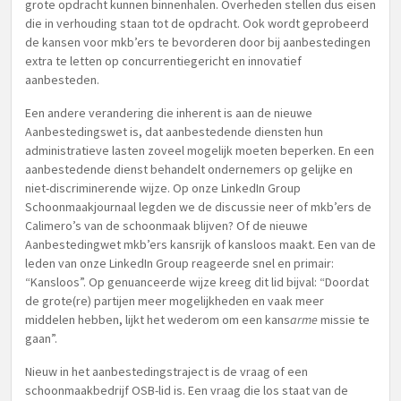
grote opdracht kunnen binnenhalen. Overheden stellen dus eisen
die in verhouding staan tot de opdracht. Ook wordt geprobeerd
de kansen voor mkb’ers te bevorderen door bij aanbestedingen
extra te letten op concurrentiegericht en innovatief
aanbesteden.
Een andere verandering die inherent is aan de nieuwe
Aanbestedingswet is, dat aanbestedende diensten hun
administratieve lasten zoveel mogelijk moeten beperken. En een
aanbestedende dienst behandelt ondernemers op gelijke en
niet-discriminerende wijze. Op onze LinkedIn Group
Schoonmaakjournaal legden we de discussie neer of mkb’ers de
Calimero’s van de schoonmaak blijven? Of de nieuwe
Aanbestedingwet mkb’ers kansrijk of kansloos maakt. Een van de
leden van onze LinkedIn Group reageerde snel en primair:
“Kansloos”. Op genuanceerde wijze kreeg dit lid bijval: “Doordat
de grote(re) partijen meer mogelijkheden en vaak meer
middelen hebben, lijkt het wederom om een kans
arme
missie te
gaan”.
Nieuw in het aanbestedingstraject is de vraag of een
schoonmaakbedrijf OSB-lid is. Een vraag die los staat van de