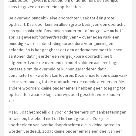
Aanbestedingswet is bedoeld om ondernemers een eerlijke
kans te geven op overheidsopdrachten.
De overheid bundelt kleine opdrachten vaak tot één grote
opdracht. Daardoor kunnen alleen grote bedrijven een opdracht
aan qua mankracht. Bovendien hanteren – of mogen we nu het 1
april is geweest
hanteerden
schrijven? – overheden vaak een
onnodig zware aanbestedingsprocedure voor gunning en
selectie. Zo is het gangbaar dat een ondernemer moet kunnen
aantonen dat hij eerder een vergelijkbare opdracht heeft
uitgevoerd voor de overheid en moet voldoen aan een hoge
omzeteis om de overheid te kunnen garanderen dat hij
continuïteit en kwaliteit kan leveren. Deze omzeteisen staan vaak
niet in verhouding tot de opdracht en de complexiteit ervan. Met
andere woorden: kleine ondernemers hebben geen toegang tot
opdrachten waar ze logischerwijs best geschikt voor zouden
zijn.
Maar… dat het moeilijk is voor ondernemers om aanbestedingen
te winnen, betekent niet dat het niet gebeurt. Zo zijn er
voorbeelden van overheidsopdrachten die in kleine percelen
worden verdeeld, zodat kleine ondernemers een deel van een