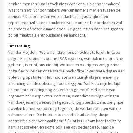
denken mensen: ‘Dat is toch niets voor ons, als schoonmakers’.
Waarom niet? Schoonmakers werken immers met en tussen de
mensen? Dus besteden we aandacht aan gastvrijheid en
representativiteit en stimuleren we ze om zelf te bedenken wat
ze anders of beter kunnen doen. Ze gaan inzien dat niets gasten
zo blij maakt als enthousiasme en aandacht.”
Uitstraling
Van der Meijden: “We willen dat mensen écht iets leren. In twee
dagen klaarstomen voor het RAS-examen, wat ook in de branche
gebeurt, is er bij ons niet bij. We kunnen overigens wel, gezien
onze flexibiliteit en onze sterke backoffice, over twee dagen een
opleiding opstarten. Het mooiste is natuurlijk als je mensen na
afronding van de opleiding hoort zeggen: ‘Dat ik op mijn leeftijd
en met mijn ervaring nog zoveel heb geleerd’. Met name van
ergonomische aspecten leert men, want dat eeuwige wringen
van doekjes en dweilen; het gebeurt nog steeds. En ja, die grijze
dweilen komen we ook nog tegen bij de werkmaterialen van de
schoonmakers. Die hebben toch niet de uitstraling die je
nastreeft als schoonmaakbedrijf?” Dat is UL-Team haar facilitaire
hart laat spreken en soms ook een opvoedende rol naar de