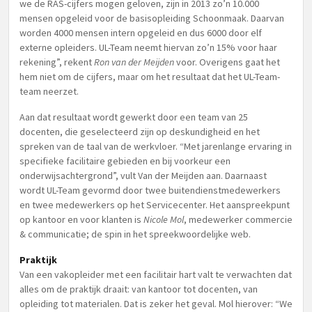
we de RAS-cijfers mogen geloven, zijn in 2013 zo’n 10.000
mensen opgeleid voor de basisopleiding Schoonmaak. Daarvan
worden 4000 mensen intern opgeleid en dus 6000 door elf
externe opleiders. UL-Team neemt hiervan zo’n 15% voor haar
rekening”, rekent
Ron van der Meijden
voor. Overigens gaat het
hem niet om de cijfers, maar om het resultaat dat het UL-Team-
team neerzet.
Aan dat resultaat wordt gewerkt door een team van 25
docenten, die geselecteerd zijn op deskundigheid en het
spreken van de taal van de werkvloer. “Met jarenlange ervaring in
specifieke facilitaire gebieden en bij voorkeur een
onderwijsachtergrond”, vult Van der Meijden aan. Daarnaast
wordt UL-Team gevormd door twee buitendienstmedewerkers
en twee medewerkers op het Servicecenter. Het aanspreekpunt
op kantoor en voor klanten is
Nicole Mol
, medewerker commercie
& communicatie; de spin in het spreekwoordelijke web.
Praktijk
Van een vakopleider met een facilitair hart valt te verwachten dat
alles om de praktijk draait: van kantoor tot docenten, van
opleiding tot materialen. Dat is zeker het geval. Mol hierover: “We