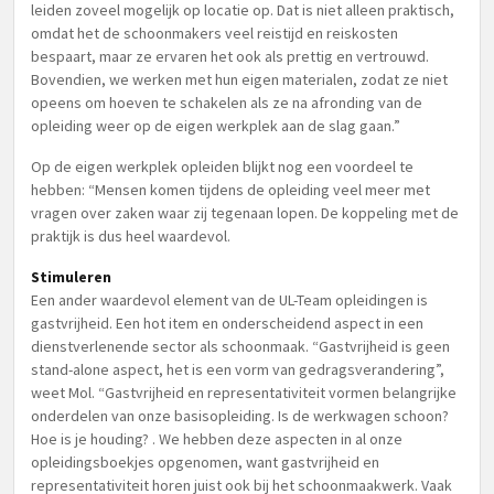
leiden zoveel mogelijk op locatie op. Dat is niet alleen praktisch,
omdat het de schoonmakers veel reistijd en reiskosten
bespaart, maar ze ervaren het ook als prettig en vertrouwd.
Bovendien, we werken met hun eigen materialen, zodat ze niet
opeens om hoeven te schakelen als ze na afronding van de
opleiding weer op de eigen werkplek aan de slag gaan.”
Op de eigen werkplek opleiden blijkt nog een voordeel te
hebben: “Mensen komen tijdens de opleiding veel meer met
vragen over zaken waar zij tegenaan lopen. De koppeling met de
praktijk is dus heel waardevol.
Stimuleren
Een ander waardevol element van de UL-Team opleidingen is
gastvrijheid. Een hot item en onderscheidend aspect in een
dienstverlenende sector als schoonmaak. “Gastvrijheid is geen
stand-alone aspect, het is een vorm van gedragsverandering”,
weet Mol. “Gastvrijheid en representativiteit vormen belangrijke
onderdelen van onze basisopleiding. Is de werkwagen schoon?
Hoe is je houding? . We hebben deze aspecten in al onze
opleidingsboekjes opgenomen, want gastvrijheid en
representativiteit horen juist ook bij het schoonmaakwerk. Vaak