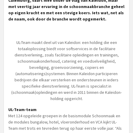
Culemborg, vaart mee onder de vlag van Kaleidon, maar
met veertig jaar ervaring in de schoonmaakbranche geheel
op eigen kracht en met een stevige koers. Iets wat, net als
de naam, ook door de branche wordt opgemerkt.
UL-Team maakt deel uit van Kaleidon: een holding die een
totaaloplossing biedt voor softservices in de facilitaire
dienstverlening, zoals facilitaire opleidingen en trainingen,
schoonmaakonderhoud, catering en voedselveiligheid,
beveiliging, groenvoorziening, copiers en
(automatiserings)systemen. Binnen Kaleidon participeren
bedrijven die elkaar versterken en ondersteunen in ieders
specifieke dienstverlening. UL-Team is specialist in
(schoonmaak)opleidingen en werd in 2011 binnen de Kaleidon-
holding opgericht.
UL-Team-team
Met 124 opgeleide groepen in de basismodule Schoonmaak en
de modules bungalow, hotel, vloeronderhoud en VCA kijkt UL-
Team met trots en tevreden terug op haar eerste volle jaar. “Als