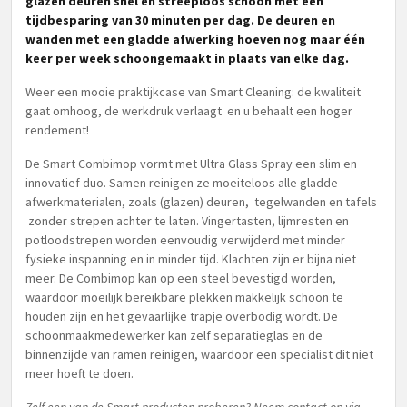
glazen deuren snel en streeploos schoon met een
tijdbesparing van 30 minuten per dag. De deuren en
wanden met een gladde afwerking hoeven nog maar één
keer per week schoongemaakt in plaats van elke dag.
Weer een mooie praktijkcase van Smart Cleaning: de kwaliteit
gaat omhoog, de werkdruk verlaagt en u behaalt een hoger
rendement!
De Smart Combimop vormt met Ultra Glass Spray een slim en
innovatief duo. Samen reinigen ze moeiteloos alle gladde
afwerkmaterialen, zoals (glazen) deuren, tegelwanden en tafels
zonder strepen achter te laten. Vingertasten, lijmresten en
potloodstrepen worden eenvoudig verwijderd met minder
fysieke inspanning en in minder tijd. Klachten zijn er bijna niet
meer. De Combimop kan op een steel bevestigd worden,
waardoor moeilijk bereikbare plekken makkelijk schoon te
houden zijn en het gevaarlijke trapje overbodig wordt. De
schoonmaakmedewerker kan zelf separatieglas en de
binnenzijde van ramen reinigen, waardoor een specialist dit niet
meer hoeft te doen.